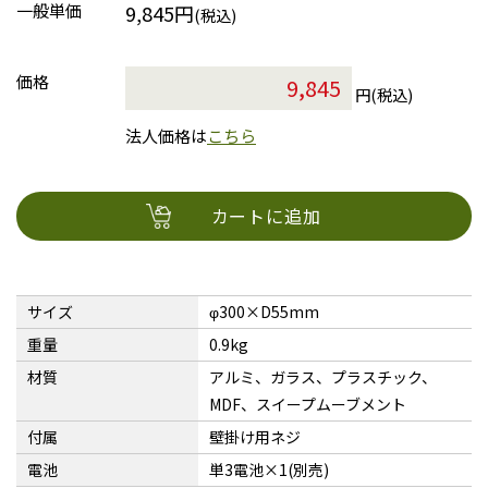
一般単価
9,845円
(税込)
価格
円(税込)
法人価格は
こちら
カートに追加
サイズ
φ300×D55mm
重量
0.9kg
材質
アルミ、ガラス、プラスチック、
MDF、スイープムーブメント
付属
壁掛け用ネジ
電池
単3電池×1(別売)