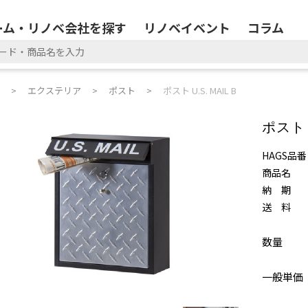
ーム・リノベ会社を探す
リノベイベント
コラム
エクステリア
ポスト
ポスト U.S. MAIL B
ポスト U
HAGS品番
商品名
納 期
送 料
数量
一般単価