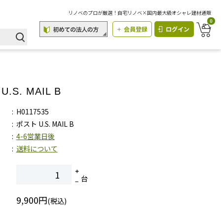
リノベのプロが厳選！自宅リノベ×国内最大級オシャレ建材通販
0
会員登録
ログイン
.S. MAIL B
H0117535
ポスト U.S. MAIL B
4-6営業日後
送料について
台
9,900円
(税込)