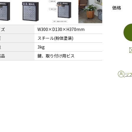
価格
イズ
W300×D130×H370mm
質
スチール(粉体塗装)
量
3kg
属品
鍵、取り付け用ビス
リ