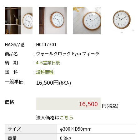
HAGS品番
H0117701
商品名
ウォールクロック Fyra フィーラ
納 期
4-6営業日後
送 料
送料無料
一般単価
16,500円
(税込)
価格
円(税込)
法人価格は
こちら
サイズ
φ300×D50mm
重量
0.8kg