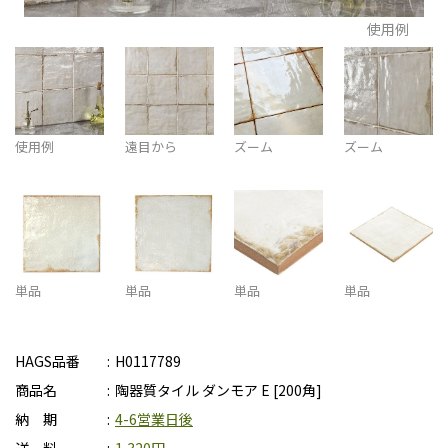
使用例
使用例
遠目から
ズーム
ズーム
単品
単品
単品
単品
HAGS品番
H0117789
商品名
陶器質タイル ダンモア E [200角]
納 期
4-6営業日後