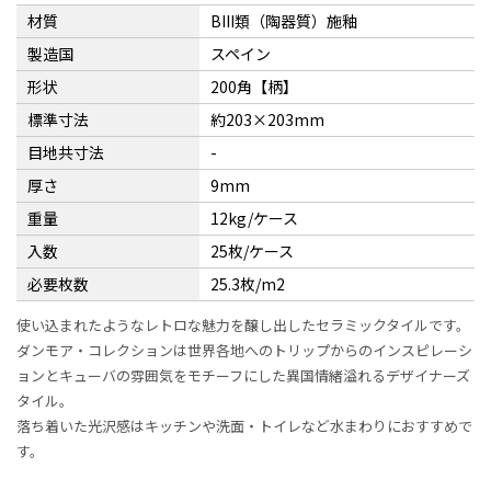
材質
BIII類（陶器質）施釉
製造国
スペイン
形状
200角【柄】
標準寸法
約203×203mm
目地共寸法
-
厚さ
9mm
重量
12kg/ケース
入数
25枚/ケース
必要枚数
25.3枚/m2
使い込まれたようなレトロな魅力を醸し出したセラミックタイルです。
ダンモア・コレクションは世界各地へのトリップからのインスピレーシ
ョンとキューバの雰囲気をモチーフにした異国情緒溢れるデザイナーズ
タイル。
落ち着いた光沢感はキッチンや洗面・トイレなど水まわりにおすすめで
す。