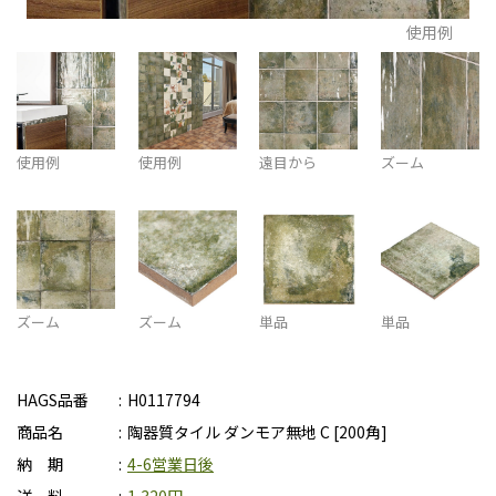
使用例
使用例
使用例
遠目から
ズーム
ズーム
ズーム
単品
単品
HAGS品番
H0117794
商品名
陶器質タイル ダンモア無地 C [200角]
納 期
4-6営業日後