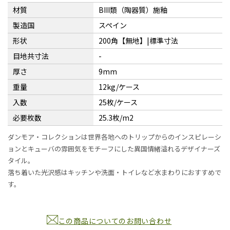
材質
BIII類（陶器質）施釉
製造国
スペイン
形状
200角【無地】|標準寸法
目地共寸法
-
厚さ
9mm
重量
12kg/ケース
入数
25枚/ケース
必要枚数
25.3枚/m2
ダンモア・コレクションは世界各地へのトリップからのインスピレーシ
ョンとキューバの雰囲気をモチーフにした異国情緒溢れるデザイナーズ
タイル。
落ち着いた光沢感はキッチンや洗面・トイレなど水まわりにおすすめで
す。
この商品についてのお問い合わせ