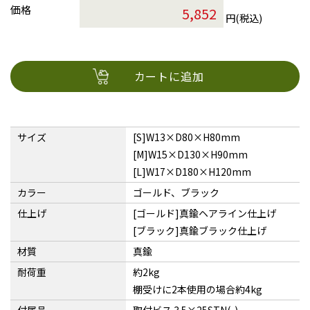
価格
円(税込)
カートに追加
サイズ
[S]W13×D80×H80mm
[M]W15×D130×H90mm
[L]W17×D180×H120mm
カラー
ゴールド、ブラック
仕上げ
[ゴールド]真鍮ヘアライン仕上げ
[ブラック]真鍮ブラック仕上げ
材質
真鍮
耐荷重
約2kg
棚受けに2本使用の場合約4kg