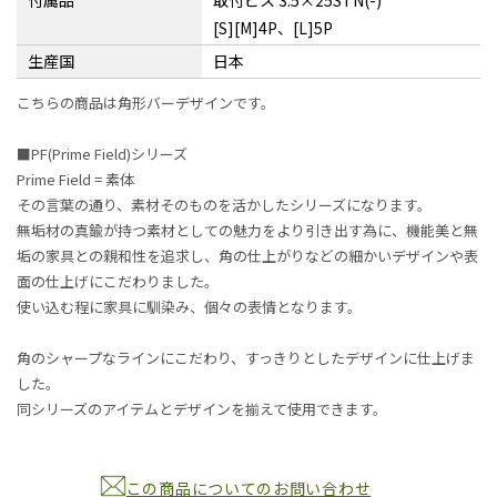
付属品
取付ビス 3.5×25STN(-)
[S][M]4P、[L]5P
生産国
日本
こちらの商品は角形バーデザインです。
■PF(Prime Field)シリーズ
Prime Field = 素体
その言葉の通り、素材そのものを活かしたシリーズになります。
無垢材の真鍮が持つ素材としての魅力をより引き出す為に、機能美と無
垢の家具との親和性を追求し、角の仕上がりなどの細かいデザインや表
面の仕上げにこだわりました。
使い込む程に家具に馴染み、個々の表情となります。
角のシャープなラインにこだわり、すっきりとしたデザインに仕上げま
した。
同シリーズのアイテムとデザインを揃えて使用できます。
この商品についてのお問い合わせ