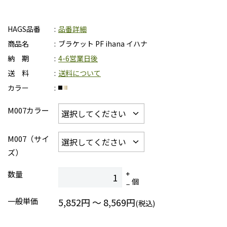
HAGS品番
品番詳細
商品名
ブラケット PF ihana イハナ
納 期
4-6営業日後
送 料
送料について
カラー
M007カラー
M007（サイ
ズ）
数量
個
一般単価
5,852円 ～ 8,569円
(税込)