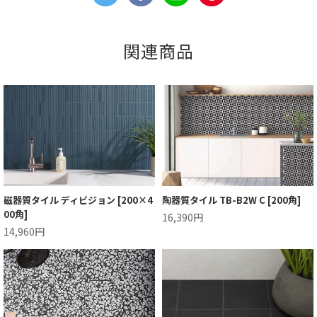
関連商品
磁器質タイル ディビジョン [200×4
陶器質タイル TB-B2W C [200角]
00角]
16,390円
14,960円