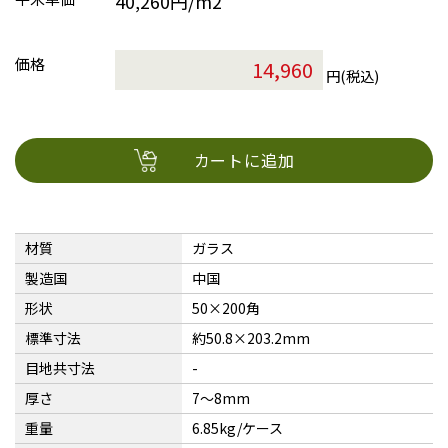
40,260円/m2
価格
円(税込)
カートに追加
材質
ガラス
製造国
中国
形状
50×200角
標準寸法
約50.8×203.2mm
目地共寸法
-
厚さ
7〜8mm
重量
6.85kg/ケース