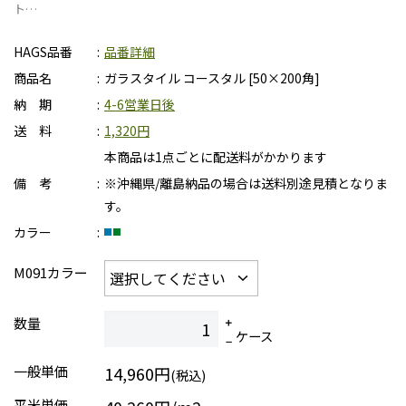
ト…
HAGS品番
品番詳細
商品名
ガラスタイル コースタル [50×200角]
納 期
4-6営業日後
送 料
1,320円
本商品は1点ごとに配送料がかかります
備 考
※沖縄県/離島納品の場合は送料別途見積となりま
す。
カラー
M091カラー
数量
ケース
一般単価
14,960円
(税込)
平米単価