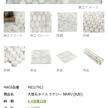
施工イメージ
施工イメージ
施工イメージ
詳細
詳細
詳細
単品
単品
単品
HAGS品番
H0117911
商品名
大理石タイル ラグジー MARU [丸形]
納 期
4-6営業日後