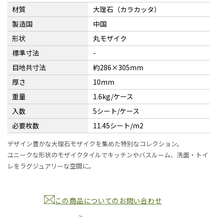
材質
大理石（カラカッタ）
製造国
中国
形状
丸モザイク
標準寸法
-
目地共寸法
約286×305mm
厚さ
10mm
重量
1.6kg/ケース
入数
5シート/ケース
必要枚数
11.45シート/m2
デザイン豊かな大理石モザイクを集めた特別なコレクション。
ユニークな形状のモザイクタイルでキッチンやバスルーム、洗面・トイ
レをラグジュアリーな空間に。
この商品についてのお問い合わせ