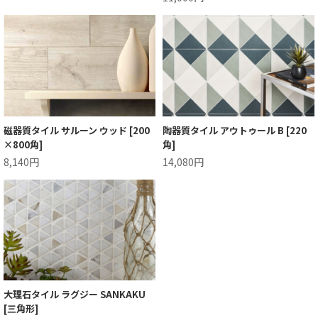
磁器質タイル サルーン ウッド [200
陶器質タイル アウトゥール B [220
×800角]
角]
8,140円
14,080円
大理石タイル ラグジー SANKAKU
[三角形]