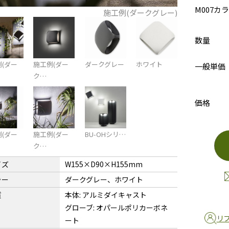
M007カ
施工例(ダークグレー)
数量
(ダー
施工例(ダー
ダークグレー
ホワイト
一般単価
ク…
価格
(ダー
施工例(ダー
BU-OHシリ…
ク…
イズ
W155×D90×H155mm
ラー
ダークグレー、ホワイト
質
本体: アルミダイキャスト
グローブ: オパールポリカーボネ
リ
ート