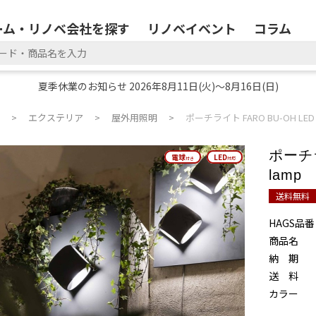
ーム・リノベ会社を探す
リノベイベント
コラム
夏季休業のお知らせ 2026年8月11日(火)～8月16日(日)
エクステリア
屋外用照明
ポーチライト FARO BU-OH LED w
ポーチラ
電球
電球
LED
LED
付き
付き
対応
対応
lamp
送料無料
HAGS品番
商品名
納 期
送 料
カラー