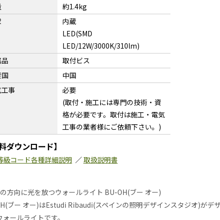
量
約1.4kg
球
内蔵
LED(SMD
LED/12W/3000K/310lm)
属品
取付ビス
産国
中国
気工事
必要
(取付・施工には専門の技術・資
格が必要です。取付は施工・電気
工事の業者様にご依頼下さい。)
料ダウンロード】
等級コード各種詳細説明
／
取扱説明書
の方向に光を放つウォールライト BU-OH(ブー オー)
OH(ブー オー)はEstudi Ribaudi(スペインの照明デザインスタジ
ウォールライトです。