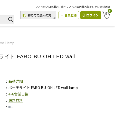
リノベのプロが厳選！自宅リノベ×国内最大級オシャレ建材通販
0
会員登録
ログイン
all lamp
イト FARO BU-OH LED wall
品番詳細
ポーチライト FARO BU-OH LED wall lamp
4-6営業日後
送料無料