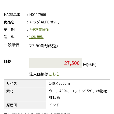
HAGS品番
H0117966
商品名
＊ラグ ALTE オルテ
納 期
7-9営業日後
送 料
送料無料
一般単価
27,500円
(税込)
価格
円(税込)
法人価格は
こちら
サイズ
140×200cm
素材
ウール70%、コットン15％、植物繊
維15%
原産国
インド