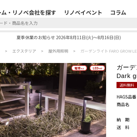
ーム・リノベ会社を探す
リノベイベント
コラム
夏季休業のお知らせ 2026年8月11日(火)～8月16日(日)
エクステリア
屋外用照明
ガーデンライト FARO GROW LED D
ガーデン
電球
電球
LED
LED
付き
付き
対応
対応
Dark g
送料無料
HAGS品番
商品名
納 期
送 料