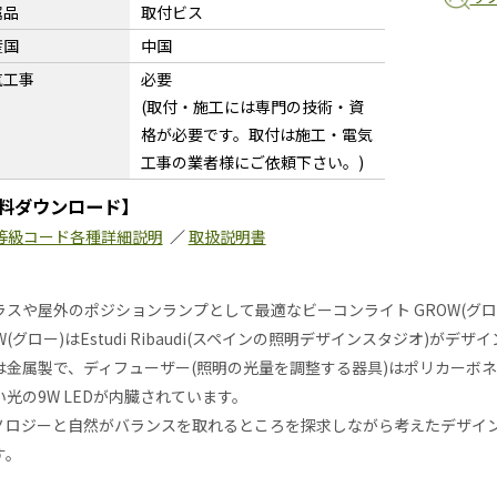
属品
取付ビス
産国
中国
気工事
必要
(取付・施工には専門の技術・資
格が必要です。取付は施工・電気
工事の業者様にご依頼下さい。)
料ダウンロード】
等級コード各種詳細説明
／
取扱説明書
ラスや屋外のポジションランプとして最適なビーコンライト GROW(グロ
W(グロー)はEstudi Ribaudi(スペインの照明デザインスタジオ)が
は金属製で、ディフューザー(照明の光量を調整する器具)はポリカーボネ
い光の9W LEDが内臓されています。
ノロジーと自然がバランスを取れるところを探求しながら考えたデザイ
す。