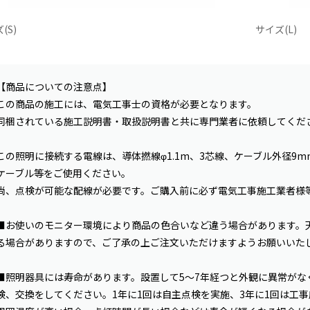
(S)
サイズ(L)
【商品についての注意点】
この商品の施工には、電気工事士の資格が必要となります。
同梱されている施工説明書・取扱説明書と共に専門業者に依頼してくだ
この照明に接続する電線は、導体撚線φ1.1m、3芯線、ケーブル外径9m
ケーブル等をご使用ください。
尚、点検が可能な配線が必要です。ご購入前に必ず電気工事施工業者様
■お使いのモニター環境により商品の色合いなど違う場合があります。
る場合がありますので、ご了承の上ご注文いただけますようお願いいた
■照明器具には寿命があります。設置して5〜7年経つと外観に異常がな
検、交換をしてください。1年に1回は自主点検を実施、3年に1回は工