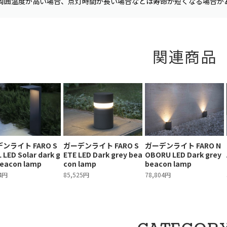
周囲温度が高い場合、点灯時間が長い場合などは寿命が短くなる場合が
関連商品
ンライト FARO S
ガーデンライト FARO S
ガーデンライト FARO N
 LED Solar dark g
ETE LED Dark grey bea
OBORU LED Dark grey
beacon lamp
con lamp
beacon lamp
04円
85,525円
78,804円