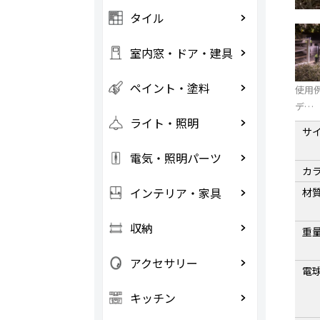
タイル
室内窓・ドア・建具
ペイント・塗料
使用
デ…
ライト・照明
サ
電気・照明パーツ
カ
インテリア・家具
材
収納
重
アクセサリー
電
キッチン