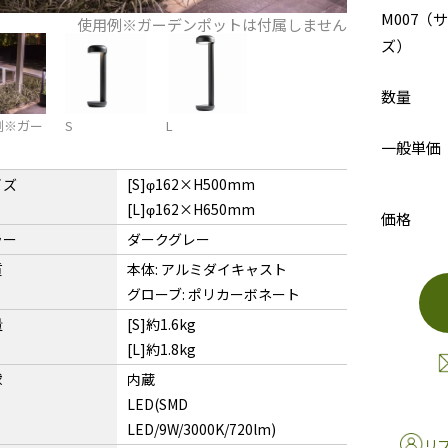
M007（
使用例※ガーデンポットは付属しません
ズ）
数量
例※ガー
S
L
一般単価
イズ
[S]φ162×H500mm
[L]φ162×H650mm
価格
ラー
ダークグレー
質
本体: アルミダイキャスト
グローブ: ポリカーボネート
量
[S]約1.6kg
[L]約1.8kg
球
内蔵
LED(SMD
LED/9W/3000K/720lm)
リ