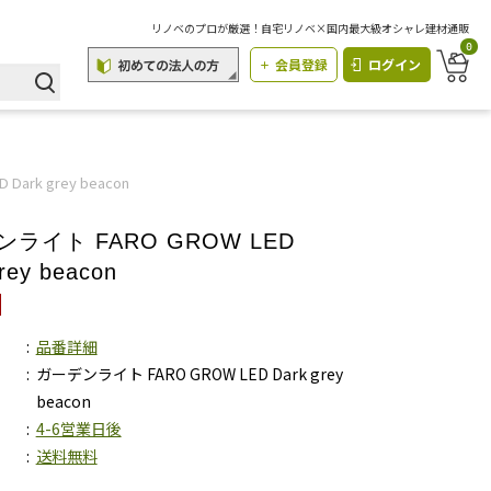
リノベのプロが厳選！自宅リノベ×国内最大級オシャレ建材通販
0
会員登録
ログイン
ark grey beacon
ライト FARO GROW LED
rey beacon
品番詳細
ガーデンライト FARO GROW LED Dark grey
beacon
4-6営業日後
送料無料