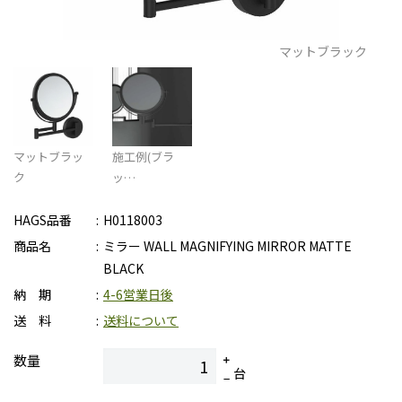
マットブラック
マットブラッ
施工例(ブラ
ク
ッ…
HAGS品番
H0118003
商品名
ミラー WALL MAGNIFYING MIRROR MATTE
BLACK
納 期
4-6営業日後
送 料
送料について
数量
台