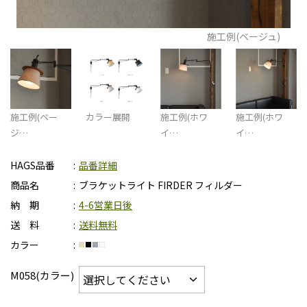
施工例(ベージュ)
施工例(ベー
カラー展開
施工例(ホワ
施工例(ホワ
ジ…
イ…
イ…
HAGS品番
品番詳細
商品名
ブラケットライト FIRDER フィルダー
納 期
4-6営業日後
送 料
送料無料
カラー
M058(カラー)