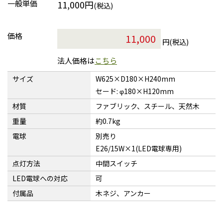
一般単価
11,000円
(税込)
価格
円(税込)
法人価格は
こちら
サイズ
W625×D180×H240mm
セード: φ180×H120mm
材質
ファブリック、スチール、天然木
重量
約0.7kg
電球
別売り
E26/15W×1(LED電球専用)
点灯方法
中間スイッチ
LED電球への対応
可
付属品
木ネジ、アンカー