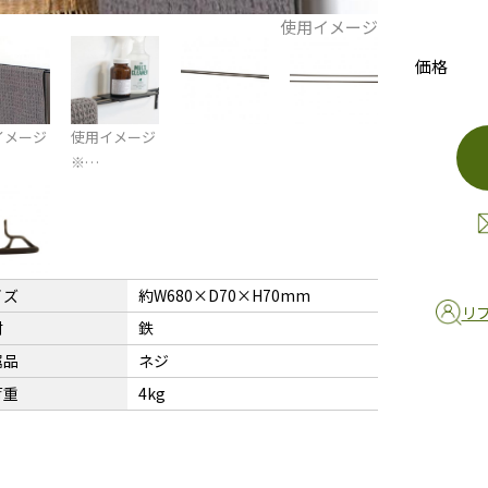
使用イメージ
価格
イメージ
使用イメージ
※…
イズ
約W680×D70×H70mm
リ
材
鉄
属品
ネジ
荷重
4kg