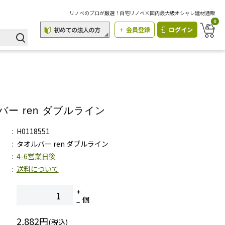
リノベのプロが厳選！自宅リノベ×国内最大級オシャレ建材通販
0
会員登録
ログイン
バー ren ダブルライン
H0118551
タオルバー ren ダブルライン
4-6営業日後
送料について
個
2,882円
(税込)