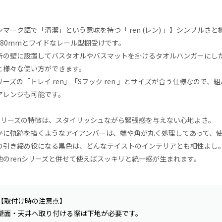
ンマーク語で「清潔」という意味を持つ「 ren (レン) 」】シンプル
680mmとワイドなレール型棚受けです。
所の壁に設置してバスタオルやバスマットを掛けるタオルハンガーにし
と様々な使い方ができます。
リーズの「トレイ ren」「Sフック ren 」とサイズが合う仕様なので
アレンジも可能です。
nシリーズの特徴は、スタイリッシュながら緊張感を与えない心地よさ。
かに軌跡を描くようなアイアンバーは、端や角が丸く処理してあって、
の引き締め役になる黒色は、どんなテイストのインテリアとも相性よし
他のrenシリーズと併せて使えばスッキリと統一感が生まれます。
【取付け時の注意点】
壁面・天井へ取り付ける際は下地が必要です。