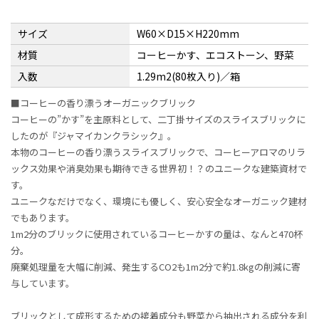
サイズ
W60×D15×H220mm
材質
コーヒーかす、エコストーン、野菜
入数
1.29m2(80枚入り)／箱
■コーヒーの香り漂うオーガニックブリック
コーヒーの”かす”を主原料として、二丁掛サイズのスライスブリックに
したのが『ジャマイカンクラシック』。
本物のコーヒーの香り漂うスライスブリックで、コーヒーアロマのリラ
ックス効果や消臭効果も期待できる世界初！？のユニークな建築資材で
す。
ユニークなだけでなく、環境にも優しく、安心安全なオーガニック建材
でもあります。
1m2分のブリックに使用されているコーヒーかすの量は、なんと470杯
分。
廃棄処理量を大幅に削減、発生するCO2も1m2分で約1.8kgの削減に寄
与しています。
ブリックとして成形するための接着成分も野菜から抽出される成分を利