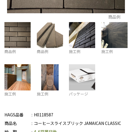
商品例
商品例
商品例
施工例
施工例
施工例
施工例
パッケージ
HAGS品番
H0118587
商品名
コーヒースライスブリック JAMAICAN CLASSIC
納 期
4-6営業日後