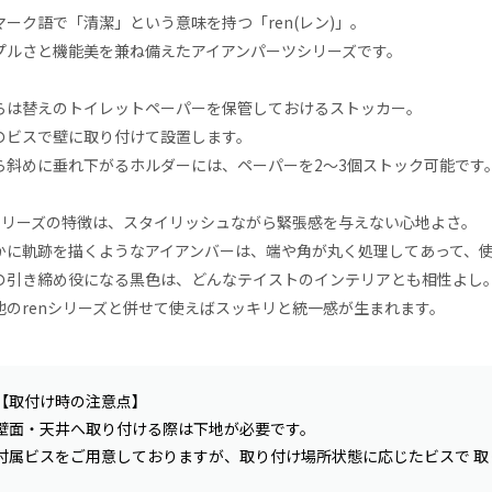
マーク語で「清潔」という意味を持つ「ren(レン)」。
プルさと機能美を兼ね備えたアイアンパーツシリーズです。
らは替えのトイレットペーパーを保管しておけるストッカー。
のビスで壁に取り付けて設置します。
ら斜めに垂れ下がるホルダーには、ペーパーを2〜3個ストック可能です
nシリーズの特徴は、スタイリッシュながら緊張感を与えない心地よさ。
かに軌跡を描くようなアイアンバーは、端や角が丸く処理してあって、
の引き締め役になる黒色は、どんなテイストのインテリアとも相性よし
他のrenシリーズと併せて使えばスッキリと統一感が生まれます。
【取付け時の注意点】
壁面・天井へ取り付ける際は下地が必要です。
付属ビスをご用意しておりますが、取り付け場所状態に応じたビスで 取