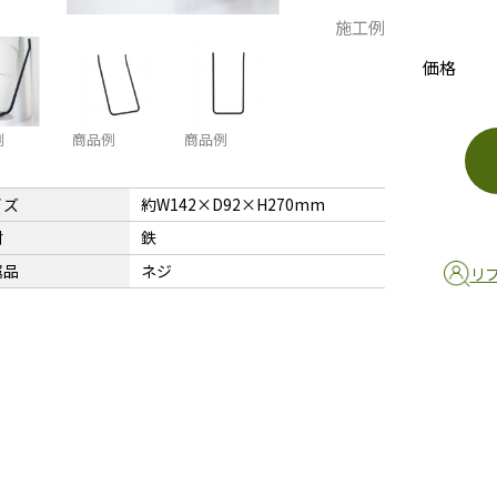
施工例
価格
例
商品例
商品例
イズ
約W142×D92×H270mm
材
鉄
属品
ネジ
リ