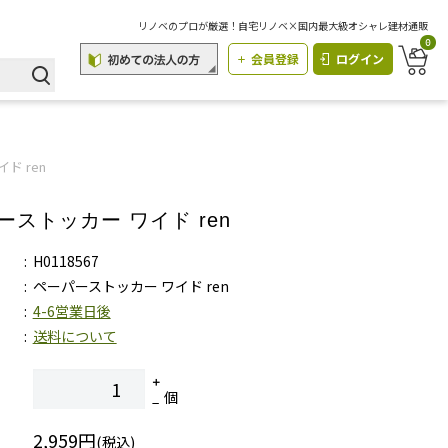
リノベのプロが厳選！自宅リノベ×国内最大級オシャレ建材通販
0
会員登録
ログイン
ド ren
ーストッカー ワイド ren
H0118567
ペーパーストッカー ワイド ren
4-6営業日後
送料について
個
2,959円
(税込)