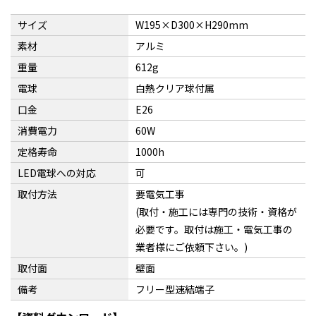
サイズ
W195×D300×H290mm
素材
アルミ
重量
612g
電球
白熱クリア球付属
口金
E26
消費電力
60W
定格寿命
1000h
LED電球への対応
可
取付方法
要電気工事
(取付・施工には専門の技術・資格が
必要です。取付は施工・電気工事の
業者様にご依頼下さい。)
取付面
壁面
備考
フリー型速結端子