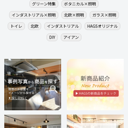
グリーン特集
ボタニカル×照明
インダストリアル×照明
北欧×照明
ガラス×照明
トイレ
北欧
インダストリアル
HAGSオリジナル
DIY
アイアン