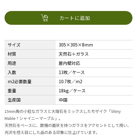
カートに追加
サイズ
305×305×8mm
材質
天然石＋ガラス
用途
屋内壁対応
入数
13枚／ケース
m2必要数量
10.7枚／m2
重量
18kg／ケース
生産国
中国
15mm角の小粒なガラスと大理石をミックスしたモザイク「Shiny
Mable ? シャイニーマーブル」。
天然石をベースに、数種の面状を持つガラスをアクセントとして用い、
光沢を控え目にした品のある印象に仕上げています。