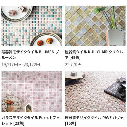
磁器質モザイクタイル BLUMEN ブ
磁器質タイル KULICLAIR クリクレ
ルーメン
ア [49角]
19,217円 ～ 23,122円
22,770円
ガラスモザイクタイル Ferret フェ
磁器質モザイクタイル PAVE パヴェ
レット [23角]
[15角]