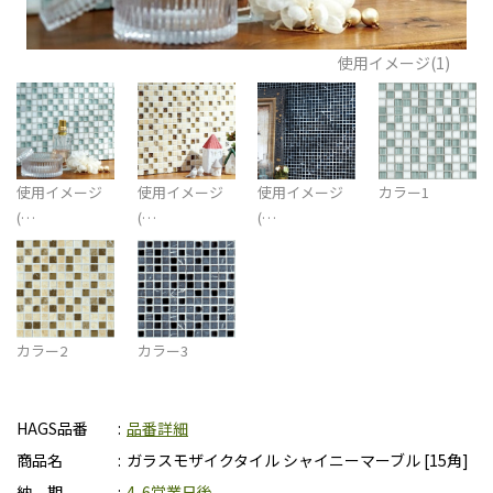
使用イメージ(1)
使用イメージ
使用イメージ
使用イメージ
カラー1
(…
(…
(…
カラー2
カラー3
HAGS品番
品番詳細
商品名
ガラスモザイクタイル シャイニーマーブル [15角]
納 期
4-6営業日後