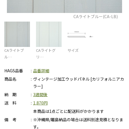
CAライトブルー(CA-LB)
CAライトブ
CAライトグ
サイズ
ル…
リ…
HAGS品番
品番詳細
商品名
ヴィンテージ加工ウッドパネル [カリフォルニアカ
ラー]
納 期
3週間後
送 料
1,870円
本商品は1点ごとに配送料がかかります
備 考
※沖縄県/離島納品の場合は送料別途見積となりま
す。