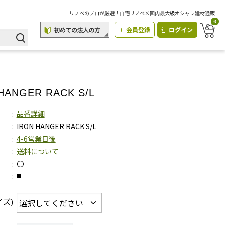
リノベのプロが厳選！自宅リノベ×国内最大級オシャレ建材通販
0
会員登録
ログイン
HANGER RACK S/L
品番詳細
IRON HANGER RACK S/L
4-6営業日後
送料について
〇
イズ)