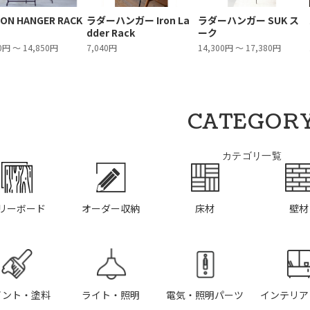
RON HANGER RACK
ラダーハンガー Iron La
ラダーハンガー SUK ス
dder Rack
ーク
0円 ～ 14,850円
7,040円
14,300円 ～ 17,380円
CATEGOR
カテゴリ一覧
リーボード
オーダー収納
床材
壁材
イント・塗料
ライト・照明
電気・照明パーツ
インテリア