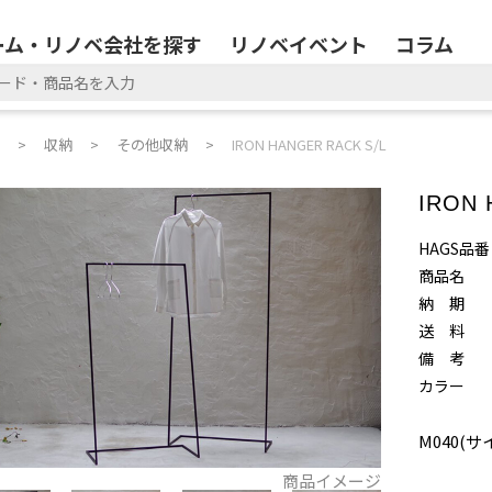
ーム・リノベ会社を探す
リノベイベント
コラム
収納
その他収納
IRON HANGER RACK S/L
IRON 
HAGS品番
商品名
納 期
送 料
備 考
カラー
M040(サ
商品イメージ