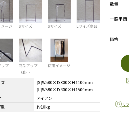
数量
一般単価
イメージ
Sサイズ
Sサイズ
Lサイズ商品
価格
アップ
商品アップ
使用イメージ
（脚…
イズ
[S]W580×Ｄ300×Ｈ1100mm
[L]W580×Ｄ300×Ｈ1500mm
材
アイアン
リ
荷重
約10kg