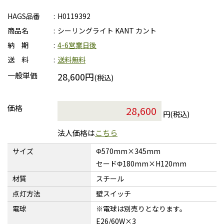
HAGS品番
H0119392
商品名
シーリングライト KANT カント
納 期
4-6営業日後
送 料
送料無料
一般単価
28,600円
(税込)
価格
円(税込)
法人価格は
こちら
サイズ
Φ570mm×345mm
セードΦ180mm×H120mm
材質
スチール
点灯方法
壁スイッチ
電球
※電球は別売りとなります。
E26/60W×3