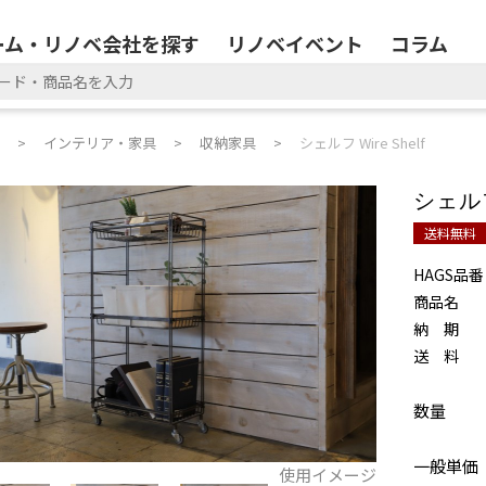
ーム・リノベ会社を探す
リノベイベント
コラム
インテリア・家具
収納家具
シェルフ Wire Shelf
シェルフ 
送料無料
HAGS品番
商品名
納 期
送 料
数量
一般単価
使用イメージ