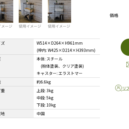
価格
イメージ
使用イメージ
使用イメージ
イズ
W514×D264×H961mm
(枠内: W425×D214×H393mm)
質
本体: スチール
(粉体塗装、クリア塗装)
キャスター: エラストマー
量
約6.6kg
リ
荷重
上段: 3kg
中段: 5kg
下段: 10kg
産地
中国