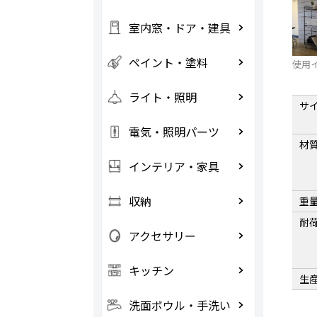
室内窓・ドア・建具
ペイント・塗料
使用
ライト・照明
サ
電気・照明パーツ
材
インテリア・家具
収納
重
耐
アクセサリー
キッチン
生
洗面ボウル・手洗い