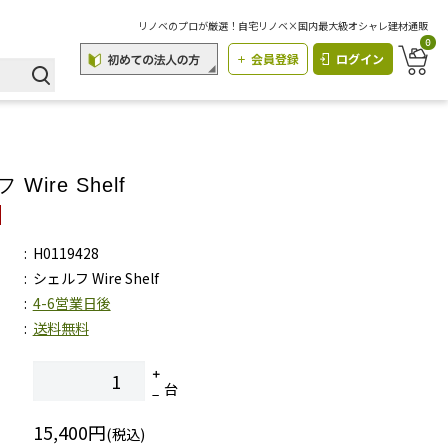
リノベのプロが厳選！自宅リノベ×国内最大級オシャレ建材通販
0
会員登録
ログイン
Wire Shelf
H0119428
シェルフ Wire Shelf
4-6営業日後
送料無料
台
15,400円
(税込)