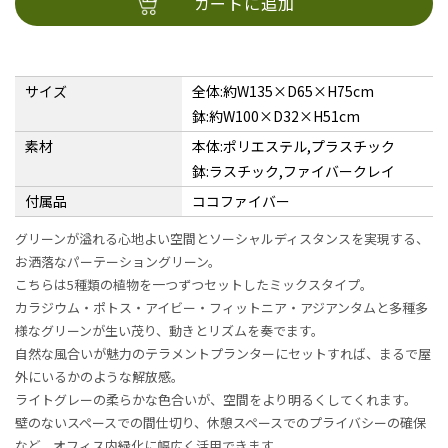
カートに追加
サイズ
全体:約W135×D65×H75cm
鉢:約W100×D32×H51cm
素材
本体:ポリエステル,プラスチック
鉢:ラスチック,ファイバークレイ
付属品
ココファイバー
グリーンが溢れる心地よい空間とソーシャルディスタンスを実現する、
お洒落なパーテーショングリーン。
こちらは5種類の植物を一つずつセットしたミックスタイプ。
カラジウム・ポトス・アイビー・フィットニア・アジアンタムと多種多
様なグリーンが生い茂り、動きとリズムを奏でます。
自然な風合いが魅力のテラメントプランターにセットすれば、まるで屋
外にいるかのような解放感。
ライトグレーの柔らかな色合いが、空間をより明るくしてくれます。
壁のないスペースでの間仕切り、休憩スペースでのプライバシーの確保
など、オフィス内緑化に幅広く活用できます。