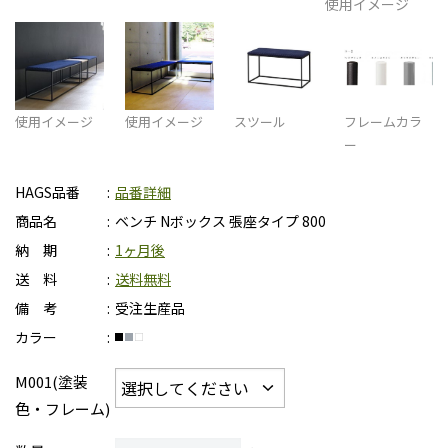
使用イメージ
使用イメージ
使用イメージ
スツール
フレームカラ
ー
HAGS品番
品番詳細
商品名
ベンチ Nボックス 張座タイプ 800
納 期
1ヶ月後
送 料
送料無料
備 考
受注生産品
カラー
M001(塗装
色・フレーム)