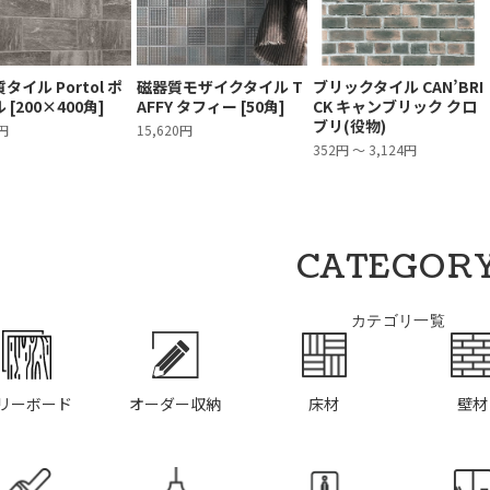
タイル Portol ポ
磁器質モザイクタイル T
ブリックタイル CAN’BRI
 [200×400角]
AFFY タフィー [50角]
CK キャンブリック クロ
ブリ(役物)
4円
15,620円
352円 ～ 3,124円
CATEGOR
カテゴリ一覧
リーボード
オーダー収納
床材
壁材