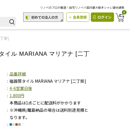
リノベのプロが厳選！自宅リノベ×国内最大級オシャレ建材通販
0
会員登録
ログイン
二丁掛]
イル MARIANA マリアナ [二丁
品番詳細
磁器質タイル MARIANA マリアナ [二丁掛]
4-6営業日後
1,800円
本商品は1点ごとに配送料がかかります
※沖縄県/離島納品の場合は送料別途見積と
なります。