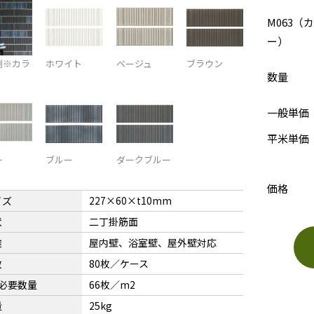
M063（
ー）
例※カラ
ホワイト
ベージュ
ブラウン
数量
一般単価
平米単価
ー
ブルー
ダークブルー
価格
イズ
227×60×t10mm
状
二丁掛筋面
途
屋内壁、浴室壁、屋外壁対応
数
80枚／ケース
2必要数量
66枚／m2
量
25kg