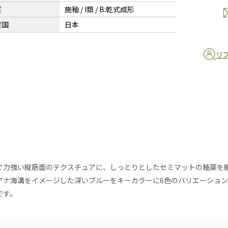
質
施釉 / I類 / B:乾式成形
産国
日本
リ
で力強い縦筋面のテクスチュアに、しっとりとしたセミマットの釉薬を
アナ海溝をイメージした深いブルーをキーカラーに6色のバリエーショ
です。