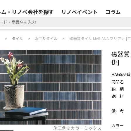
ーム・リノベ会社を探す
リノベイベント
コラム
タイル
水回りタイル
磁器質タイル MARIANA マリアナ [
磁器質タ
掛]
HAGS品番
商品名
納 期
送 料
備 考
カラー
施工例※カラーミックス