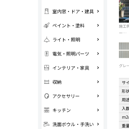
室内窓・ドア・建具
ペイント・塗料
施工
ー…
ライト・照明
電気・照明パーツ
グレ
インテリア・家具
収納
サ
形
アクセサリー
用
入
キッチン
m
洗面ボウル・手洗い
重