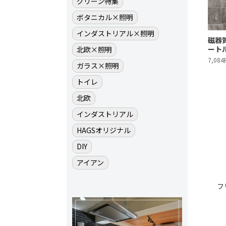
グリーン特集
ボタニカル×照明
インダストリアル×照明
磁器質
ートル
北欧×照明
7,08
ガラス×照明
トイレ
北欧
インダストリアル
HAGSオリジナル
DIY
アイアン
フ