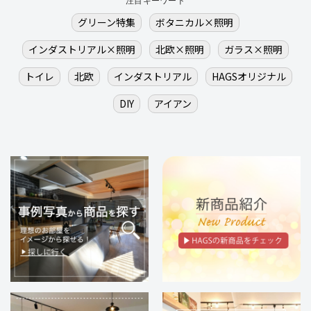
注目キーワード
グリーン特集
ボタニカル×照明
インダストリアル×照明
北欧×照明
ガラス×照明
トイレ
北欧
インダストリアル
HAGSオリジナル
DIY
アイアン