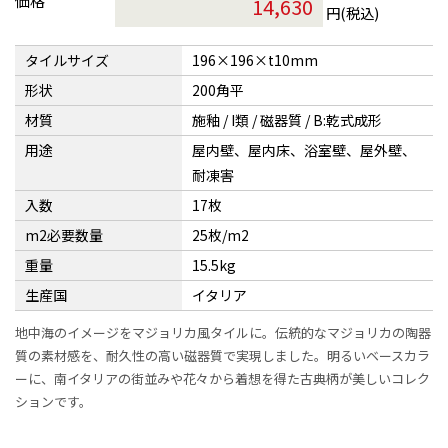
価格
円(税込)
タイルサイズ
196×196×t10mm
形状
200角平
材質
施釉 / I類 / 磁器質 / B:乾式成形
用途
屋内壁、屋内床、浴室壁、屋外壁、
耐凍害
入数
17枚
m2必要数量
25枚/m2
重量
15.5kg
生産国
イタリア
地中海のイメージをマジョリカ風タイルに。伝統的なマジョリカの陶器
質の素材感を、耐久性の高い磁器質で実現しました。明るいベースカラ
ーに、南イタリアの街並みや花々から着想を得た古典柄が美しいコレク
ションです。