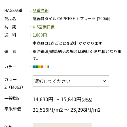
HAGS品番
品番詳細
商品名
磁器質タイル CAPRESE カプレーゼ [200角]
納 期
4-6営業日後
送 料
1,800円
本商品は1点ごとに配送料がかかります
備 考
※沖縄県/離島納品の場合は送料別途見積となりま
す。
カラー
カラー
2（M063）
一般単価
14,630円 ～ 15,840円
(税込)
平米単価
21,516円/m2 〜 23,298円/m2