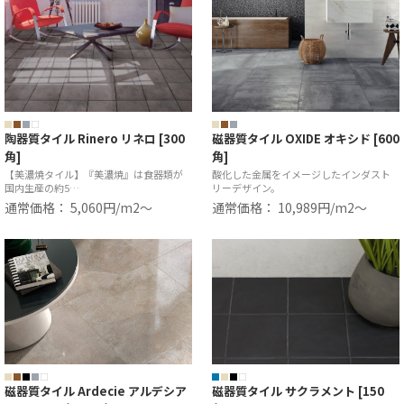
陶器質タイル Rinero リネロ [300
磁器質タイル OXIDE オキシド [600
角]
角]
【美濃焼タイル】『美濃焼』は食器類が
酸化した金属をイメージしたインダスト
国内生産の約5…
リーデザイン。
通常価格： 5,060円/m2〜
通常価格： 10,989円/m2〜
磁器質タイル Ardecie アルデシア
磁器質タイル サクラメント [150