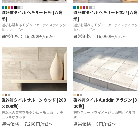
磁器質タイル ヘキサート 柄 [六角
磁器質タイル ヘキサート無地 [六角
形]
形]
遊び心溢れるモダンでアーティスティック
遊び心溢れるモダンでアーティスティック
なヘキサゴン…
なヘキサゴン…
通常価格： 16,390円/m2〜
通常価格： 16,060円/m2〜
磁器質タイル サルーン ウッド [200
磁器質タイル Aladdin アラジン [3
×800角]
00角]
天然木の質感をモダンに再現した、ナチ
天然スレートをイメージした床タイルで
ュラルなウッド…
す。
通常価格： 7,260円/m2〜
通常価格： 0円/m2〜