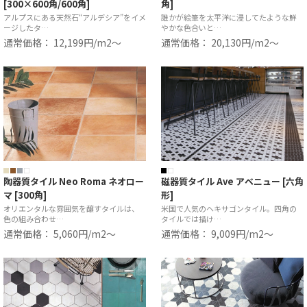
[300×600角/600角]
角]
アルプスにある天然石“アルデシア”をイメ
誰かが絵筆を太平洋に浸してたような鮮
ージしたタ…
やかな色合いと…
通常価格： 12,199円/m2〜
通常価格： 20,130円/m2〜
陶器質タイル Neo Roma ネオロー
磁器質タイル Ave アベニュー [六角
マ [300角]
形]
オリエンタルな雰囲気を醸すタイルは、
米国で人気のヘキサゴンタイル。四角の
色の組み合わせ…
タイルでは描け…
通常価格： 5,060円/m2〜
通常価格： 9,009円/m2〜