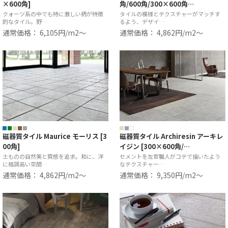
×600角]
角/600角/300×600角…
クォーツ系の中でも特に激しい柄が特徴
タイルの模様とテクスチャーがマッチす
的なタイル。野…
るよう、デザイ…
通常価格： 6,105円/m2〜
通常価格： 4,862円/m2〜
磁器質タイル Maurice モーリス [3
磁器質タイル Archiresin アーキレ
00角]
イジン [300×600角/…
土ものの自然美と質感を追求。和に、洋
セメントを左官職人がコテで描いたよう
に格調高い空間…
なテクスチャー…
通常価格： 4,862円/m2〜
通常価格： 9,350円/m2〜