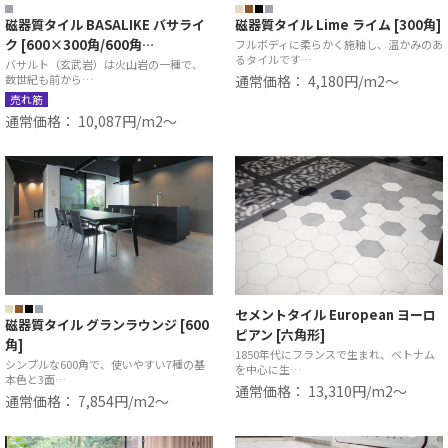
磁器質タイル BASALIKE バサライ
磁器質タイル Lime ライム [300角]
ク [600×300角/600角…
フルボディに柔らかく施釉し、温かみのあ
るタイルです…
バサルト（玄武岩）は火山岩の一種で、
数世紀も前から…
通常価格： 4,180円/m2〜
売れ筋
通常価格： 10,087円/m2〜
セメントタイル European ヨーロ
磁器質タイル グランラウンジ [600
ピアン [六角形]
角]
1850年代にフランスで生まれ、ベトナム
シンプルな600角で、使いやすい7種の基
を中心に生…
本色と3面…
通常価格： 13,310円/m2〜
通常価格： 7,854円/m2〜