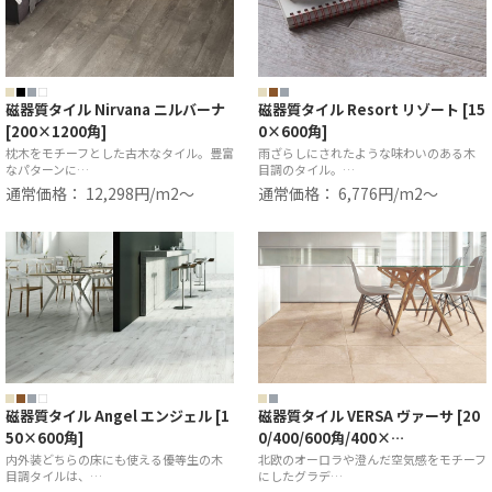
磁器質タイル Nirvana ニルバーナ
磁器質タイル Resort リゾート [15
[200×1200角]
0×600角]
枕木をモチーフとした古木なタイル。豊富
雨ざらしにされたような味わいのある木
なパターンに…
目調のタイル。…
通常価格： 12,298円/m2〜
通常価格： 6,776円/m2〜
磁器質タイル Angel エンジェル [1
磁器質タイル VERSA ヴァーサ [20
50×600角]
0/400/600角/400×…
内外装どちらの床にも使える優等生の木
北欧のオーロラや澄んだ空気感をモチーフ
目調タイルは、…
にしたグラデ…