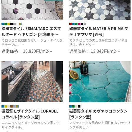
磁器質タイル ESMALTADO エスマ
磁器質タイル MATERIA PRIMA マ
ルタード ヘキサゴン [六角形平…
テリアプリマ [菱形]
モロッコの伝統的なゼリージュ・タイルを
カタチとしての美しさが際立つダイヤ形
モチーフに、…
状は、色とパタ…
通常価格： 16,830円/m2〜
通常価格： 13,343円/m2〜
磁器質モザイクタイル CORABEL
磁器質タイル カヴァッロランタン
コラベル [ランタン型]
[ランタン型]
エスニックなイメージのランタン形のモ
アンティークな風合いと個性的なカラーリ
ザイクタイル。…
ングが美しい…