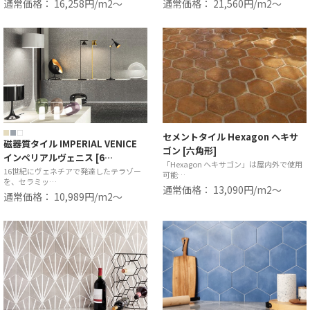
通常価格： 16,258円/m2〜
通常価格： 21,560円/m2〜
セメントタイル Hexagon ヘキサ
磁器質タイル IMPERIAL VENICE
ゴン [六角形]
インペリアルヴェニス [6…
「Hexagon ヘキサゴン」は屋内外で使用
16世紀にヴェネチアで発達したテラゾー
可能…
を、セラミッ…
通常価格： 13,090円/m2〜
通常価格： 10,989円/m2〜