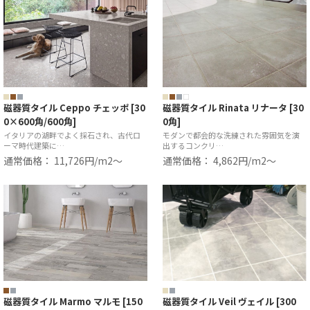
磁器質タイル Ceppo チェッポ [30
磁器質タイル Rinata リナータ [30
0×600角/600角]
0角]
イタリアの湖畔でよく採石され、古代ロ
モダンで都会的な洗練された雰囲気を演
ーマ時代建築に…
出するコンクリ…
通常価格： 11,726円/m2〜
通常価格： 4,862円/m2〜
磁器質タイル Marmo マルモ [150
磁器質タイル Veil ヴェイル [300