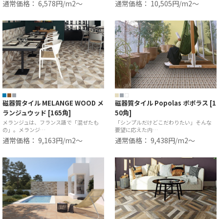
通常価格： 6,578円/m2〜
通常価格： 10,505円/m2〜
磁器質タイル MELANGE WOOD メ
磁器質タイル Popolas ポポラス [1
ランジュウッド [165角]
50角]
メランジュは、フランス語で「混ぜたも
「シンプルだけどこだわりたい」そんな
の」。メランジ…
要望に応えた内…
通常価格： 9,163円/m2〜
通常価格： 9,438円/m2〜