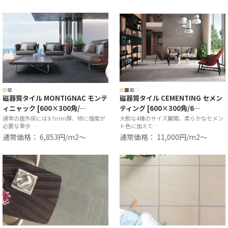
磁器質タイル MONTIGNAC モンテ
磁器質タイル CEMENTING セメン
ィニャック [600×300角/…
ティング [600×300角/6…
通常の屋外床には9.7mm厚、特に強度が
大胆な4種のサイズ展開。柔らかなセメン
必要な重歩…
ト色に加えて…
通常価格： 6,853円/m2〜
通常価格： 11,000円/m2〜