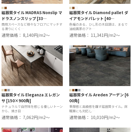
磁器質タイル MADRAS Nonslip マ
磁器質タイル Diamond pallet ダ
ドラスノンスリップ [33…
イアモンドパレット [40…
商用スペースなど様々なフロアにマッチす
色幅のある、ひし形の木目調は、まるで
る滑りにくく…
油絵画家のアト…
通常価格： 8,140円/m2〜
通常価格： 11,341円/m2〜
磁器質タイル Eleganza エレガン
磁器質タイル Areden アーデン [6
サ [150×900角]
00角]
ナチュラルで自然味を感じる優しいトーン
重厚感と高級感を醸す磁器質タイル。床
から、焼き目…
暖房にも対応し…
通常価格： 7,062円/m2〜
通常価格： 10,010円/m2〜