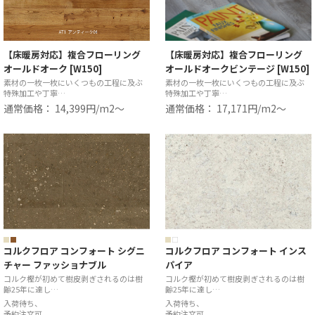
【床暖房対応】複合フローリング
【床暖房対応】複合フローリング
オールドオーク [W150]
オールドオークビンテージ [W150]
素材の一枚一枚にいくつもの工程に及ぶ
素材の一枚一枚にいくつもの工程に及ぶ
特殊加工や丁寧…
特殊加工や丁寧…
通常価格： 14,399円/m2〜
通常価格： 17,171円/m2〜
コルクフロア コンフォート シグニ
コルクフロア コンフォート インス
チャー ファッショナブル
パイア
コルク樫が初めて樹皮剥ぎされるのは樹
コルク樫が初めて樹皮剥ぎされるのは樹
齢25年に達し…
齢25年に達し…
入荷待ち、
入荷待ち、
予約注文可
予約注文可