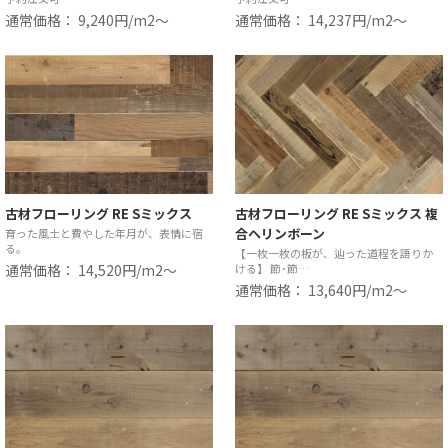
通常価格： 9,240円/m2〜
通常価格： 14,237円/m2〜
古材フローリング RE Sミックス
古材フローリング RE Sミックス 複
合ヘリンボーン
育った風土と費やした年月が、表情に宿
る。
【一枚一枚の板が、辿った道程を語りか
通常価格： 14,520円/m2〜
ける】 節･節…
通常価格： 13,640円/m2〜