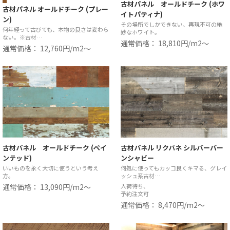
古材パネル オールドチーク (ホワ
古材パネル オールドチーク (プレー
イトパティナ)
ン)
その場所でしかできない、再現不可の絶
何年経って古びても、本物の良さは変わら
妙なホワイト。
ない。※古材…
通常価格： 18,810円/m2〜
通常価格： 12,760円/m2〜
古材パネル オールドチーク (ペイ
古材パネル リクパネ シルバーバー
ンテッド)
ンシャビー
いいものを永く大切に使うという考え
何処に使ってもカッコ良くキマる、グレイ
方。
ッシュ系古材…
通常価格： 13,090円/m2〜
入荷待ち、
予約注文可
通常価格： 8,470円/m2〜