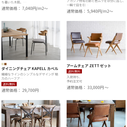
アカシア特有の節と色ムラを存分に出し、
ち着いた木肌、…
一瞬で目を引…
通常価格： 7,040円/m2〜
通常価格： 5,940円/m2〜
アームチェア ZETT ゼット
ダイニングチェア KAPELL カペル
送料無料
繊細なラインのシンプルなデザインが 魅
入荷待ち、
力のハーフア…
予約注文可
送料無料
通常価格： 33,000円 ～
通常価格： 29,700円