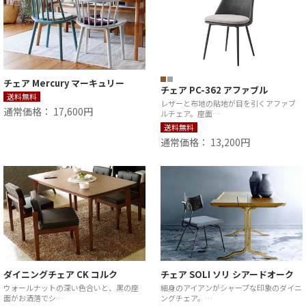
チェア Mercury マーキュリー
チェア PC-362 アファブル
送料無料
レザーと布地の貼地が目を引くアファブ
通常価格： 17,600円
ルチェア。座面…
送料無料
通常価格： 13,200円
ダイニングチェア CK コルク
チェア SOLI ソリ シアードオーク
ウォールナットの深い色合いと、黒の座
細身のアイアンがシャープな印象のダイニ
面がお洒落でシ…
ングチェア。…