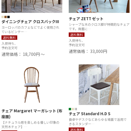
チェア ZETT ゼット
ダイニングチェア クロスバックIII
シャープな木のクロス脚が特徴的なチェア
ヨーロッパのカフェなどでよく使用され
です。背面に…
ているビンテー…
送料無料
送料無料
入荷待ち、
入荷待ち、
予約注文可
予約注文可
通常価格： 33,000円
通常価格： 18,700円 ～
チェア Margaret マーガレット (布
チェア Standard H.D S
座面)
食卓やデスクなどあらゆる場面で活用で
【ナチュラル感を楽しめる優しい印象の
きるスタンダー…
天然木チェア】…
送料無料