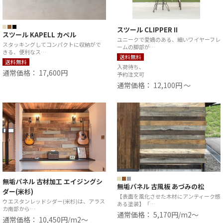
スツール CLIPPER II
スツール KAPELL カペル
ユニークで愛嬌のある、細いワイヤーフレ
スタッキングしてコンパクトに収納がで
ームの脚部が…
きる、便利なス…
送料無料
送料無料
入荷待ち、
通常価格： 17,600円
予約注文可
通常価格： 12,100円 ～
無垢パネル 古材加工 エイジングシ
無垢パネル 古風板 あづみの松
ダー(米杉)
【表面を風化させた木材にアンティーク感
ウエスタンレッドシダー(米杉)は、アラス
ある塗装】「…
カ南部から…
通常価格： 5,170円/m2〜
通常価格： 10,450円/m2〜