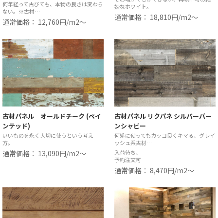
何年経って古びても、本物の良さは変わら
妙なホワイト。
ない。※古材…
通常価格： 18,810円/m2〜
通常価格： 12,760円/m2〜
古材パネル オールドチーク (ペイ
古材パネル リクパネ シルバーバー
ンテッド)
ンシャビー
いいものを永く大切に使うという考え
何処に使ってもカッコ良くキマる、グレイ
方。
ッシュ系古材…
通常価格： 13,090円/m2〜
入荷待ち、
予約注文可
通常価格： 8,470円/m2〜