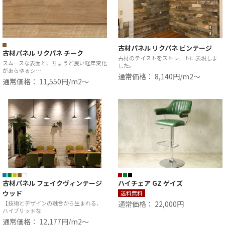
古材パネル リクパネ ビンテージ
古材パネル リクパネ チーク
古材のテイストをストレートに表現しま
スムースな表面と、ちょうど良い経年変化
した。
があらゆるシ…
通常価格： 8,140円/m2〜
通常価格： 11,550円/m2〜
古材パネル フェイクヴィンテージ
ハイチェア GZ ゲイズ
ウッド
送料無料
【技術とデザインの融合から生まれる、
通常価格： 22,000円
ハイブリッドな…
通常価格： 12,177円/m2〜