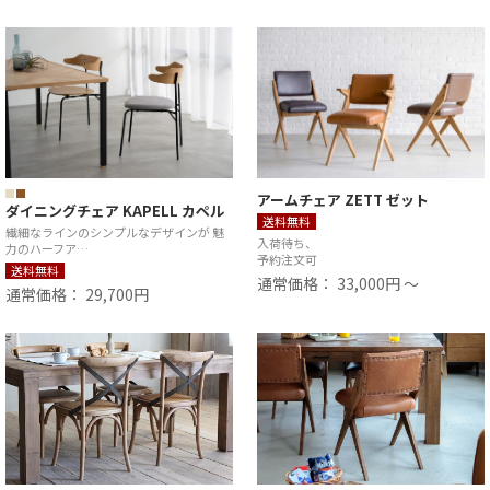
アームチェア ZETT ゼット
ダイニングチェア KAPELL カペル
送料無料
繊細なラインのシンプルなデザインが 魅
入荷待ち、
力のハーフア…
予約注文可
送料無料
通常価格： 33,000円 ～
通常価格： 29,700円