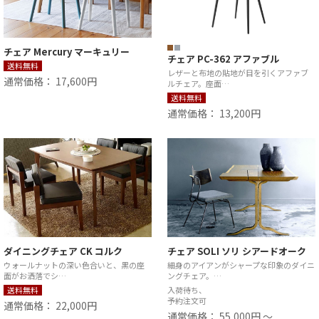
チェア Mercury マーキュリー
チェア PC-362 アファブル
送料無料
レザーと布地の貼地が目を引くアファブ
通常価格： 17,600円
ルチェア。座面…
送料無料
通常価格： 13,200円
ダイニングチェア CK コルク
チェア SOLI ソリ シアードオーク
ウォールナットの深い色合いと、黒の座
細身のアイアンがシャープな印象のダイニ
面がお洒落でシ…
ングチェア。…
送料無料
入荷待ち、
予約注文可
通常価格： 22,000円
通常価格： 55,000円 ～