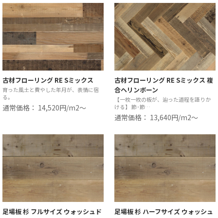
古材フローリング RE Sミックス
古材フローリング RE Sミックス 複
合ヘリンボーン
育った風土と費やした年月が、表情に宿
る。
【一枚一枚の板が、辿った道程を語りか
通常価格： 14,520円/m2〜
ける】 節･節…
通常価格： 13,640円/m2〜
足場板 杉 フルサイズ ウォッシュド
足場板 杉 ハーフサイズ ウォッシュ