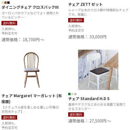
チェア ZETT ゼット
ダイニングチェア クロスバックIII
シャープな木のクロス脚が特徴的なチェア
ヨーロッパのカフェなどでよく使用され
です。背面に…
ているビンテー…
送料無料
送料無料
入荷待ち、
入荷待ち、
予約注文可
予約注文可
通常価格： 33,000円
通常価格： 18,700円 ～
チェア Margaret マーガレット (布
チェア Standard H.D S
座面)
食卓やデスクなどあらゆる場面で活用で
【ナチュラル感を楽しめる優しい印象の
きるスタンダー…
天然木チェア】…
送料無料
送料無料
通常価格： 27,500円 ～
入荷待ち、
予約注文可