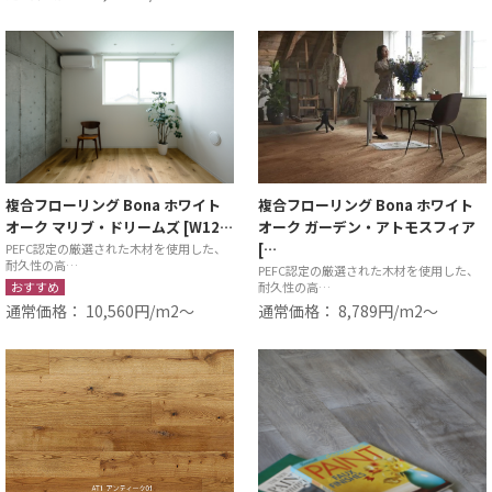
複合フローリング Bona ホワイト
複合フローリング Bona ホワイト
オーク マリブ・ドリームズ [W12…
オーク ガーデン・アトモスフィア
[…
PEFC認定の厳選された木材を使用した、
耐久性の高…
PEFC認定の厳選された木材を使用した、
おすすめ
耐久性の高…
通常価格： 10,560円/m2〜
通常価格： 8,789円/m2〜