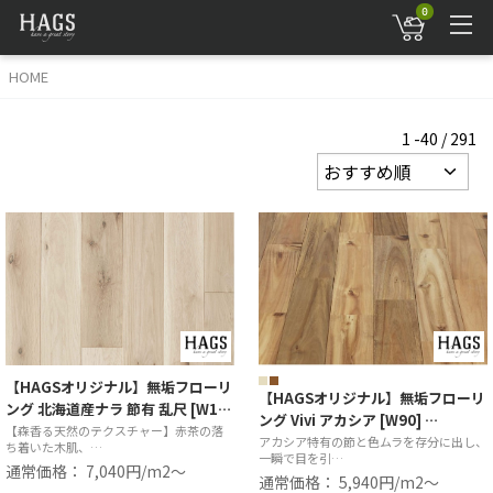
0
HOME
1 -40 / 291
【HAGSオリジナル】無垢フローリ
【HAGSオリジナル】無垢フローリ
ング 北海道産ナラ 節有 乱尺 [W1…
ング Vivi アカシア [W90] …
【森香る天然のテクスチャー】赤茶の落
アカシア特有の節と色ムラを存分に出し、
ち着いた木肌、…
一瞬で目を引…
通常価格： 7,040円/m2〜
通常価格： 5,940円/m2〜