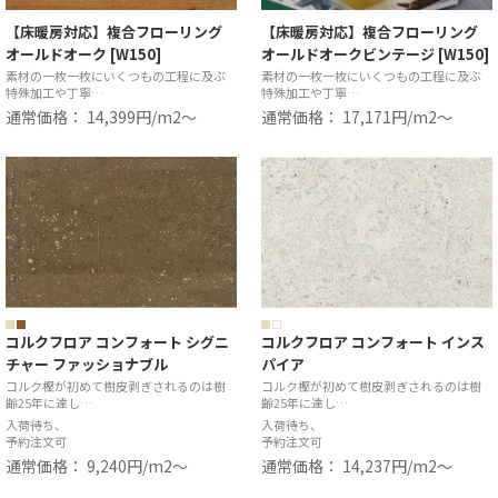
【床暖房対応】複合フローリング
【床暖房対応】複合フローリング
オールドオーク [W150]
オールドオークビンテージ [W150]
素材の一枚一枚にいくつもの工程に及ぶ
素材の一枚一枚にいくつもの工程に及ぶ
特殊加工や丁寧…
特殊加工や丁寧…
通常価格： 14,399円/m2〜
通常価格： 17,171円/m2〜
コルクフロア コンフォート シグニ
コルクフロア コンフォート インス
チャー ファッショナブル
パイア
コルク樫が初めて樹皮剥ぎされるのは樹
コルク樫が初めて樹皮剥ぎされるのは樹
齢25年に達し…
齢25年に達し…
入荷待ち、
入荷待ち、
予約注文可
予約注文可
通常価格： 9,240円/m2〜
通常価格： 14,237円/m2〜