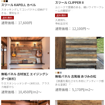
スツール CLIPPER II
スツール KAPELL カペル
ユニークで愛嬌のある、細いワイヤーフレ
スタッキングしてコンパクトに収納がで
ームの脚部が…
きる、便利なス…
送料無料
送料無料
入荷待ち、
通常価格： 17,600円
予約注文可
通常価格： 12,100円 ～
無垢パネル 古材加工 エイジングシ
無垢パネル 古風板 あづみの松
ダー(米杉)
【表面を風化させた木材にアンティーク感
ウエスタンレッドシダー(米杉)は、アラス
ある塗装】「…
カ南部から…
通常価格： 5,170円/m2〜
通常価格： 10,450円/m2〜