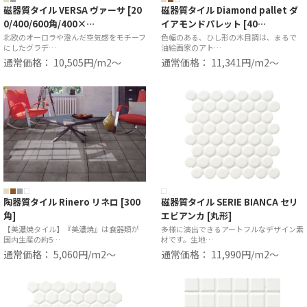
磁器質タイル VERSA ヴァーサ [20
磁器質タイル Diamond pallet ダ
0/400/600角/400×…
イアモンドパレット [40…
北欧のオーロラや澄んだ空気感をモチーフ
色幅のある、ひし形の木目調は、まるで
にしたグラデ…
油絵画家のアト…
通常価格： 10,505円/m2〜
通常価格： 11,341円/m2〜
陶器質タイル Rinero リネロ [300
磁器質タイル SERIE BIANCA セリ
角]
エビアンカ [丸形]
【美濃焼タイル】『美濃焼』は食器類が
多様に演出できるアートフルなデザイン素
国内生産の約5…
材です。生地…
通常価格： 5,060円/m2〜
通常価格： 11,990円/m2〜