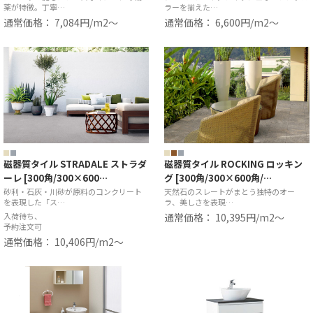
薬が特徴。丁寧…
ラーを揃えた…
通常価格： 7,084円/m2〜
通常価格： 6,600円/m2〜
磁器質タイル STRADALE ストラダ
磁器質タイル ROCKING ロッキン
ーレ [300角/300×600…
グ [300角/300×600角/…
砂利・石灰・川砂が原料のコンクリート
天然石のスレートがまとう独特のオー
を表現した「ス…
ラ、美しさを表現…
入荷待ち、
通常価格： 10,395円/m2〜
予約注文可
通常価格： 10,406円/m2〜