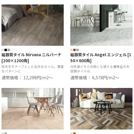
磁器質タイル Nirvana ニルバーナ
磁器質タイル Angel エンジェル [1
[200×1200角]
50×600角]
枕木をモチーフとした古木なタイル。豊富
内外装どちらの床にも使える優等生の木
なパターンに…
目調タイルは、…
通常価格： 12,298円/m2〜
通常価格： 6,578円/m2〜