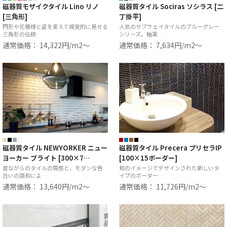
磁器質モザイクタイル Lino リノ
磁器質タイル Sociras ソシラス [二
[三角形]
丁掛平]
円形や花模様と姿を変えて視覚的に見せる
人気のサブウェイタイルのブルーグレー
三角形の伝統…
シリーズ。釉薬…
通常価格： 14,322円/m2〜
通常価格： 7,634円/m2〜
磁器質タイル NEWYORKER ニュー
磁器質タイル Precera プリセラIP
ヨーカー ブライト [300×7…
[100×15ボーダー]
昔ながらのタイルの質感と、モダンな色
和のイメージでデザインされた新しいタ
合いの調和によ…
イプのボーダー…
通常価格： 13,640円/m2〜
通常価格： 11,726円/m2〜