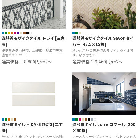
磁器質モザイクタイル トライ [三角
磁器質モザイクタイル Savor セイ
形]
バー [47.5×15角]
岐阜県の多治見市、土岐市、瑞浪市等東
淡い色合いの美濃焼のモザイクタイルで
濃地域で百パー…
す。貼り方も3…
通常価格： 8,800円/m2〜
通常価格： 9,460円/m2〜
磁器質タイル HIDA-S ひだS [二丁
磁器質タイル Loire ロワール [200
掛]
×60角]
たっぷりと施したレトロなイメージの釉
アースカラーやグレイッシュなトレンドカ