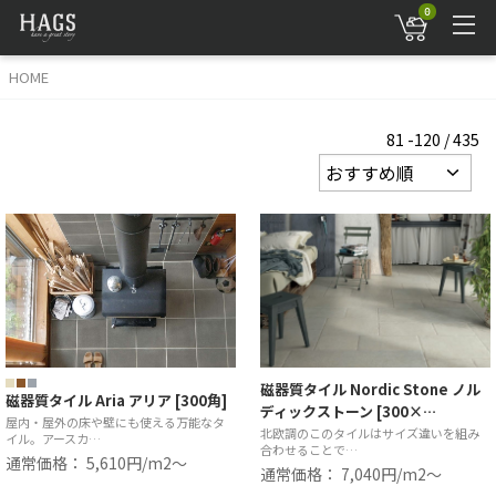
0
HOME
81 -120 / 435
磁器質タイル Nordic Stone ノル
磁器質タイル Aria アリア [300角]
ディックストーン [300×…
屋内・屋外の床や壁にも使える万能なタ
北欧調のこのタイルはサイズ違いを組み
イル。アースカ…
合わせることで…
通常価格： 5,610円/m2〜
通常価格： 7,040円/m2〜