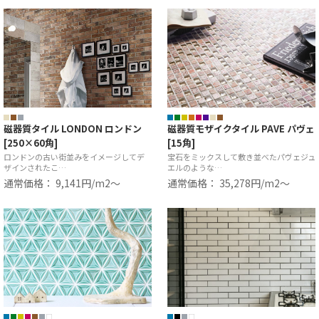
磁器質タイル LONDON ロンドン
磁器質モザイクタイル PAVE パヴェ
[250×60角]
[15角]
ロンドンの古い街並みをイメージしてデ
宝石をミックスして敷き並べたパヴェジュ
ザインされたこ…
エルのような…
通常価格： 9,141円/m2〜
通常価格： 35,278円/m2〜