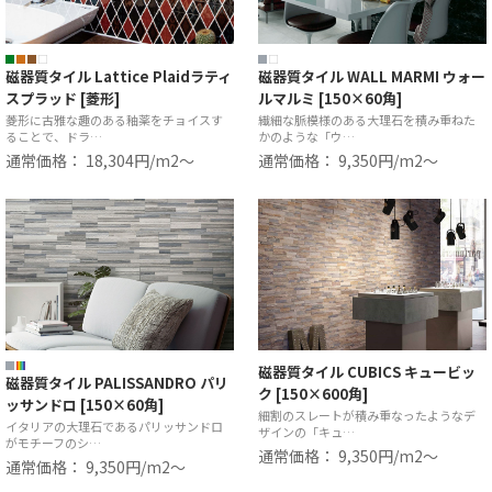
磁器質タイル Lattice Plaidラティ
磁器質タイル WALL MARMI ウォー
スプラッド [菱形]
ルマルミ [150×60角]
菱形に古雅な趣のある釉薬をチョイスす
繊細な脈模様のある大理石を積み重ねた
ることで、ドラ…
かのような「ウ…
通常価格： 18,304円/m2〜
通常価格： 9,350円/m2〜
磁器質タイル CUBICS キュービッ
磁器質タイル PALISSANDRO パリ
ク [150×600角]
ッサンドロ [150×60角]
細割のスレートが積み重なったようなデ
イタリアの大理石であるパリッサンドロ
ザインの「キュ…
がモチーフのシ…
通常価格： 9,350円/m2〜
通常価格： 9,350円/m2〜