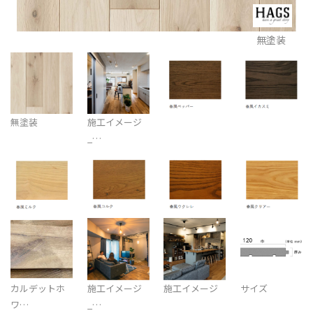
無塗装
無塗装
施工イメージ
_…
カルデットホ
施工イメージ
施工イメージ
サイズ
ワ…
_…