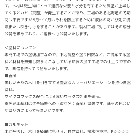
す。木材は微生物にとって適度な栄養と水分を有するため気温が上昇し
てくるとカビ（真菌）が発生することがあり、工場のある北海道の冬期
間は不要ですが 5月〜10月はそれを防止するために液体の防かび剤に浸
漬または吹き付けをすることがあります。製材工場に対してはその成分
公開を求めており、お客様へも公開いたします。
＜塗料について＞
専門工場での塗装加工なので、下地調整や塗り回数など、ご提案する塗
料と材料を熟知し数多くこなしている熟練の加工工場での仕上りですの
で、自信を持ってお勧めいたします。
■春風
美しい天然の木目を引き立てる豊富なカラーバリエーションを持つ自然
塗料。
マイクロワックス配合による高いワックス効果を発揮。
※色見本基材はタモ節無への（塗料名：春風）塗装です。基材の色合い
や塗り方によっても違いがでます。
■カルデット
木が呼吸し、木目を綺麗に見せる、自然塗料。撥水性抜群。F☆☆☆☆