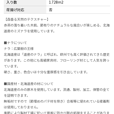
入り数
1.728m2
荷揚げ対応
否
【森香る天然のテクスチャー】
赤茶の落ち着いた木肌、節有りのナチュラルな風合いが楽しめる、北海
道産のミズナラを使用しています。
■ナラについて
ナラ：広葉樹の王様
北海道産は「道産のナラ」と呼ばれ、欧州でも高く評価されてきた歴史
があります。この他にも高級家具材、フローリング材として人気を誇っ
ています。
硬さ、重さ、色合いは十分な重厚感を引き出しています。
■国産材・北海道産の材について
北海道産のみの原木を使用しています。流通、製材、加工、保管の全て
を証明できます。
無垢材ですので（節埋めのパテ材を除き）合板等に使われている接着剤
は使用しておりません。
季節により製材工場に於いて原板に防かび剤の処理をすることがありま