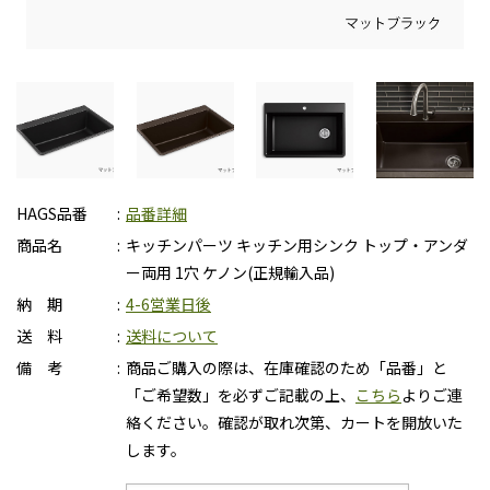
HAGS品番
品番詳細
商品名
キッチンパーツ キッチン用シンク トップ・アンダ
ー両用 1穴 ケノン(正規輸入品)
納 期
4-6営業日後
送 料
送料について
備 考
商品ご購入の際は、在庫確認のため「品番」と
「ご希望数」を必ずご記載の上、
こちら
よりご連
絡ください。確認が取れ次第、カートを開放いた
します。