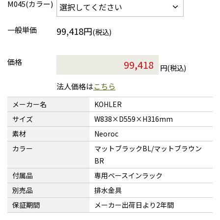
M045(カラー)
一般単価
99,418円
(税込)
価格
円(税込)
法人価格は
こちら
メーカー名
KOHLER
サイズ
W838×D559×H316mm
素材
Neoroc
カラー
マットブラックBL/マットブラウン
BR
付属品
専用ベースインラック
別売品
排水金具
保証期間
メーカー出荷日より2年間