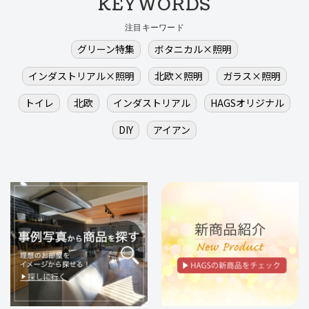
KEYWORDS
注目キーワード
グリーン特集
ボタニカル×照明
インダストリアル×照明
北欧×照明
ガラス×照明
トイレ
北欧
インダストリアル
HAGSオリジナル
DIY
アイアン