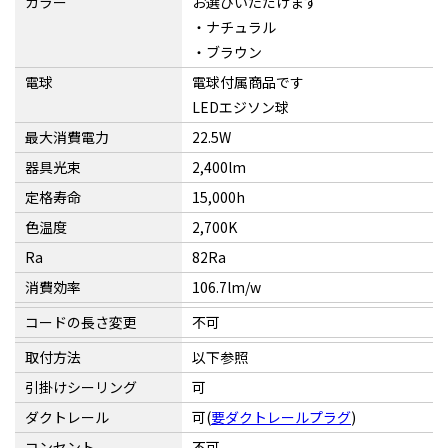
カラー
お選びいただけます
・ナチュラル
・ブラウン
電球
電球付属商品です
LEDエジソン球
最大消費電力
22.5W
器具光束
2,400lm
定格寿命
15,000h
色温度
2,700K
Ra
82Ra
消費効率
106.7lm/w
コードの長さ変更
不可
取付方法
以下参照
引掛けシーリング
可
ダクトレール
可(
要ダクトレールプラグ
)
コンセント
不可