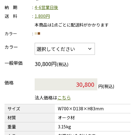
納 期
4-6営業日後
送 料
1,800円
本商品は1点ごとに配送料がかかります
カラー
カラー
一般単価
30,800円
(税込)
価格
円(税込)
法人価格は
こちら
サイズ
W700×D138×H83mm
材質
オーク材
重量
3.15kg