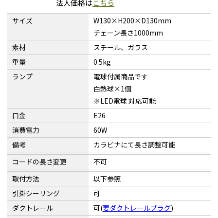
法人価格は
こちら
サイズ
W130×H200×D130mm
チェーン長さ1000mm
素材
スチール、ガラス
重量
0.5kg
ランプ
電球付属商品です
白熱球×1個
※LED電球 対応可能
口金
E26
消費電力
60W
備考
カラビナにて長さ調整可能
コードの長さ変更
不可
取付方法
以下参照
引掛シーリング
可
ダクトレール
可(
要ダクトレールプラグ
)