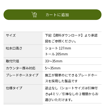
カートに追加
サイズ
下記【資料ダウンロード】より承認
図をご参照ください。
吐水口高さ
ショート 127mm
トール 205mm
取付穴径
33〜35mm
カウンター厚み対応
5〜35mm
ブレードホースタイプ
施工が簡単のにできるブレードホー
スを採用した製品です
仕様タイプ
逆止なし（ショートサイズは引棒付
きφ4ミリ／引棒なしの２種類からお
選びいただけます。