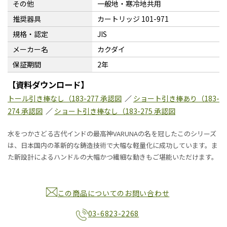
その他
一般地・寒冷地共用
推奨器具
カートリッジ 101-971
規格・認定
JIS
メーカー名
カクダイ
保証期間
2年
【資料ダウンロード】
トール引き棒なし（183-277 承認図
／
ショート引き棒あり（183-
274 承認図
／
ショート引き棒なし（183-275 承認図
水をつかさどる古代インドの最高神VARUNAの名を冠したこのシリーズ
は、日本国内の革新的な鋳造技術で大幅な軽量化に成功しています。ま
た新設計によるハンドルの大幅かつ繊細な動きもご堪能いただけます。
この商品についてのお問い合わせ
03-6823-2268