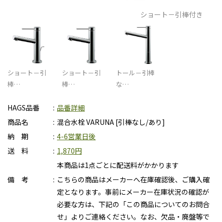
ショート－引棒付き
ショート－引
ショート－引
トール－引棒
棒…
棒…
な…
HAGS品番
品番詳細
商品名
混合水栓 VARUNA [引棒なし/あり]
納 期
4-6営業日後
送 料
1,870円
本商品は1点ごとに配送料がかかります
備 考
こちらの商品はメーカーへ在庫確認後、ご購入確
定となります。事前にメーカー在庫状況の確認が
必要な方は、下記の「この商品についてのお問合
せ」よりご連絡ください。なお、欠品・廃盤等で