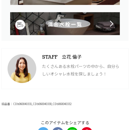
立花 倫子
STAFF
たくさんある水栓パーツの中から、自分ら
しいオシャレ水栓を探しましょう！
旧品番：CDb060040331,CDb060040330,CDb060040332
このアイテムをシェアする