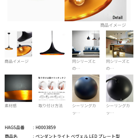
商品イメージ
商品イメージ
同シリーズと
同シリーズと
の…
の…
素材感
取り付け方法
シーリングカ
シーリングカ
ッ…
ッ…
HAGS品番
H0003859
商品名
ペンダントライト ベヴェル LED プレート型