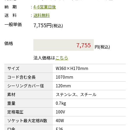
納 期
4-6営業日後
送 料
送料無料
一般単価
7,755円
(税込)
価格
円(税込)
法人価格は
こちら
サイズ
W360×H170mm
コード含む全長
1070mm
シーリングカバー径
120mm
素材
ステンレス、スチール
重量
0.7kg
定格電圧
100V
ソケット最大定格W数
40W
口金
E26