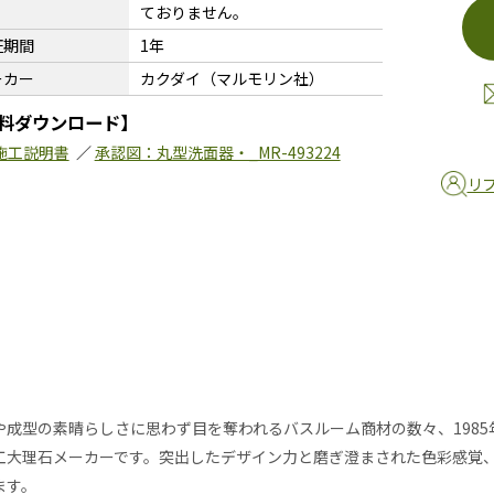
ておりません。
証期間
1年
ーカー
カクダイ（マルモリン社）
料ダウンロード】
施工説明書
／
承認図：丸型洗面器・_MR-493224
リ
や成型の素晴らしさに思わず目を奪われるバスルーム商材の数々、1985年
工大理石メーカーです。突出したデザイン力と磨ぎ澄まされた色彩感覚
ます。