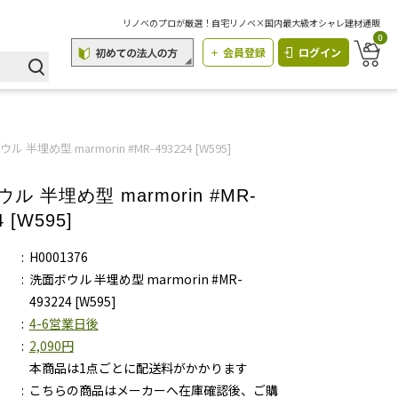
リノベのプロが厳選！自宅リノベ×国内最大級オシャレ建材通販
0
会員登録
ログイン
ル 半埋め型 marmorin #MR-493224 [W595]
ル 半埋め型 marmorin #MR-
4 [W595]
H0001376
洗面ボウル 半埋め型 marmorin #MR-
493224 [W595]
4-6営業日後
2,090円
本商品は1点ごとに配送料がかかります
こちらの商品はメーカーへ在庫確認後、ご購