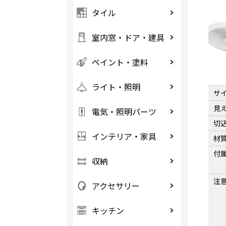
タイル
室内窓・ドア・建具
ペイント・塗料
ライト・照明
サ
見
電気・照明パーツ
切
インテリア・家具
材
付
収納
注
アクセサリー
キッチン