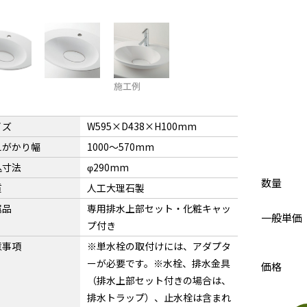
施工例
イズ
W595×D438×H100mm
えがかり幅
1000〜570mm
込寸法
φ290mm
数量
質
人工大理石製
属品
専用排水上部セット・化粧キャッ
一般単価
プ付き
意事項
※単水栓の取付けには、アダプタ
ーが必要です。※水栓、排水金具
価格
（排水上部セット付きの場合は、
排水トラップ）、止水栓は含まれ