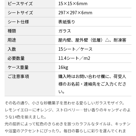
ピースサイズ
15×15×6mm
シートサイズ
297×297×6mm
シート仕様
表紙張り
種類
ガラス
用途
屋内壁、屋外壁（低層）△、耐凍害
入数
15シート／ケース
必要数量
11.4シート／m2
ケース重量
16kg
ご注意事項
購入時はお問い合わせ欄に、荷受人
様のお名前・連絡先をご入力くださ
い。
その名の通り、小さな砂糖菓子を思わせる愛らしいガラスモザイク。
レモンイエローにオレンジ、ストロベリー…甘い香りのキャンディのよ
うな14色を揃えました。
光の屈折によって虹色のきらめきを放つカラフルなタイルは、キッチン
や浴室のアクセントにぴったり。毎日の暮らしに彩りを運んでくれま