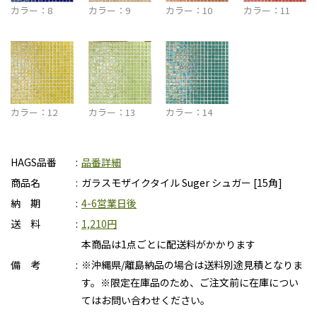
カラー：8
カラー：9
カラー：10
カラー：11
カラー：12
カラー：13
カラー：14
HAGS品番
品番詳細
商品名
ガラスモザイクタイル Suger シュガー [15角]
納 期
4-6営業日後
送 料
1,210円
本商品は1点ごとに配送料がかかります
備 考
※沖縄県/離島納品の場合は送料別途見積となりま
す。※限定在庫品のため、ご注文前に在庫につい
てはお問い合わせください。