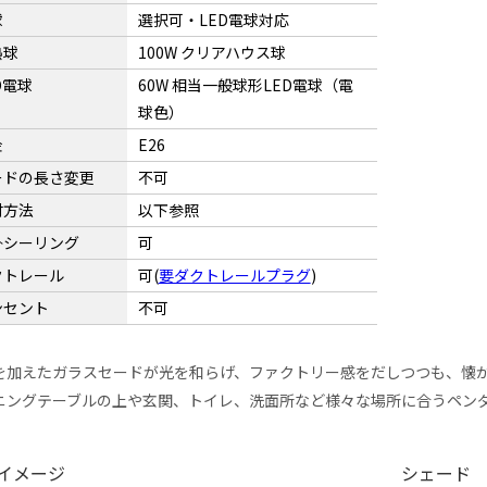
球
選択可・LED電球対応
熱球
100W クリアハウス球
D電球
60W 相当一般球形LED電球（電
球色）
金
E26
ードの長さ変更
不可
付方法
以下参照
掛シーリング
可
クトレール
可(
要ダクトレールプラグ
)
ンセント
不可
を加えたガラスセードが光を和らげ、ファクトリー感をだしつつも、懐
ニングテーブルの上や玄関、トイレ、洗面所など様々な場所に合うペン
イメージ
シェード