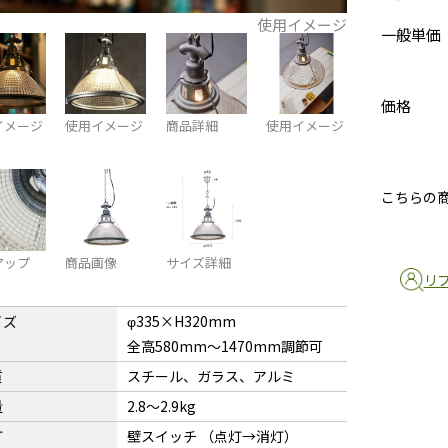
使用イメージ
一般単価
価格
イメージ
使用イメージ
商品詳細
使用イメージ
こちらの
アップ
商品画像
サイズ詳細
リ
イズ
φ335×H320mm
全高580mm〜1470mm調節可
質
スチール、ガラス、アルミ
量
2.8〜2.9kg
灯
壁スイッチ （点灯→消灯）