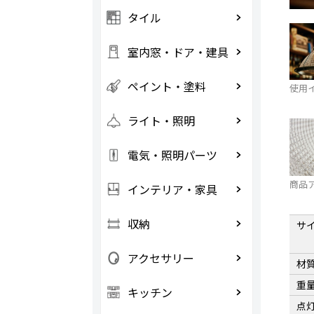
タイル
室内窓・ドア・建具
ペイント・塗料
使用
ライト・照明
電気・照明パーツ
商品
インテリア・家具
収納
サ
アクセサリー
材
重
キッチン
点