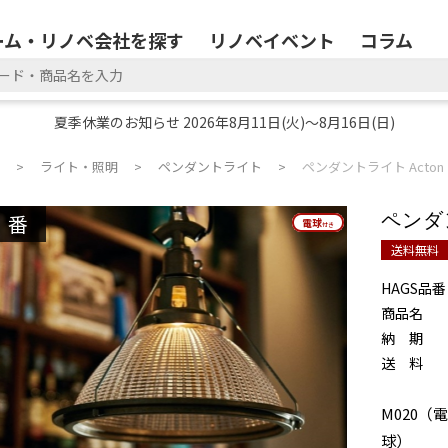
ーム・リノベ会社を探す
リノベイベント
コラム
夏季休業のお知らせ 2026年8月11日(火)～8月16日(日)
ライト・照明
ペンダントライト
ペンダントライト Acton
廃番
ペンダ
電球
電球
付き
付き
送料無料
HAGS品番
商品名
納 期
送 料
M020（電
球）