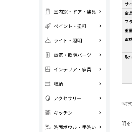
サ
室内窓・ドア・建具
全
フ
ペイント・塗料
重
電
ライト・照明
電気・照明パーツ
取
インテリア・家具
収納
アクセサリー
9灯
キッチン
明る
洗面ボウル・手洗い