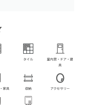
Y
タイル
室内窓・ドア・建
具
・家具
収納
アクセサリー