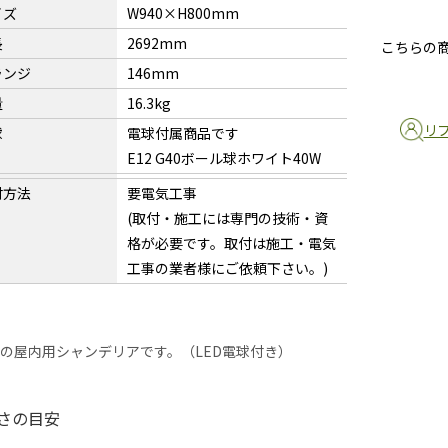
イズ
W940×H800mm
長
2692mm
こちらの
ランジ
146mm
量
16.3kg
リ
球
電球付属商品です
E12 G40ボール球ホワイト40W
付方法
要電気工事
(取付・施工には専門の技術・資
格が必要です。取付は施工・電気
工事の業者様にご依頼下さい。)
式の屋内用シャンデリアです。（LED電球付き）
さの目安