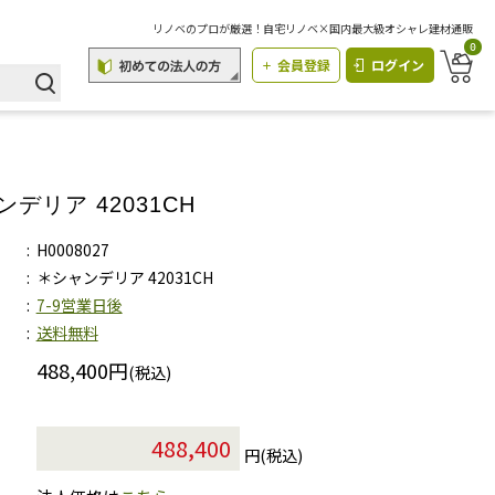
リノベのプロが厳選！自宅リノベ×国内最大級オシャレ建材通販
0
会員登録
ログイン
デリア 42031CH
H0008027
＊シャンデリア 42031CH
7-9営業日後
送料無料
488,400円
(税込)
円(税込)