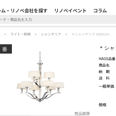
ーム・リノベ会社を探す
リノベイベント
コラム
ライト・照明
シャンデリア
＊シャンデリア 42031CH
廃番
＊シャン
HAGS品番
商品名
納 期
送 料
一般単価
価格
商品画像