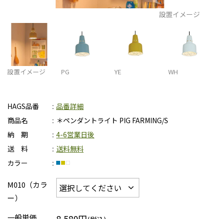
設置イメージ
設置イメージ
PG
YE
WH
HAGS品番
品番詳細
商品名
＊ペンダントライト PIG FARMING/S
納 期
4-6営業日後
送 料
送料無料
カラー
M010（カラ
ー）
一般単価
8,580円