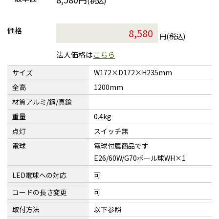
(税込)
価格
円(税込)
法人価格は
こちら
サイズ
W172×D172×H235mm
全高
1200mm
材質アルミ/鋼/真鍮
重量
0.4kg
点灯
スイッチ無
電球
電球付属商品です
E26/60W/G70ボール球WH×1
LED電球への対応
可
コードの長さ変更
可
取付方法
以下参照