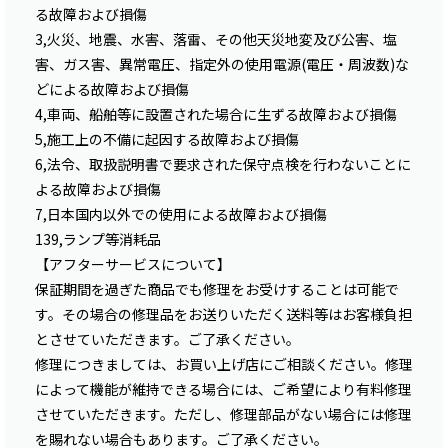
る故障および損傷
3,火災、地震、水害、落雷、その他天災地変及び公害、塩
害、ガス害、異常電圧、指定外の使用電源(電圧・周波数)な
どによる故障および損傷
4,車両、船舶等に設置された場合に生ずる故障および損傷
5,施工上の不備に起因する故障および損傷
6,法令、取扱説明書で要求された保守点検を行わないことに
よる故障および損傷
7,日本国内以外での使用による故障および損傷
139,ランプ等消耗品
【アフターサービスについて】
保証期間を過ぎた商品でも修理をお受けすることは可能で
す。その場合の修理品をお送りいただく送料等はお客様負担
とさせていただきます。ご了承ください。
修理につきましては、お買い上げ店にご相談ください。修理
によって機能が維持できる場合には、ご希望により有料修理
させていただきます。ただし、修理部品がない場合には修理
を賜れない場合もあります。ご了承ください。