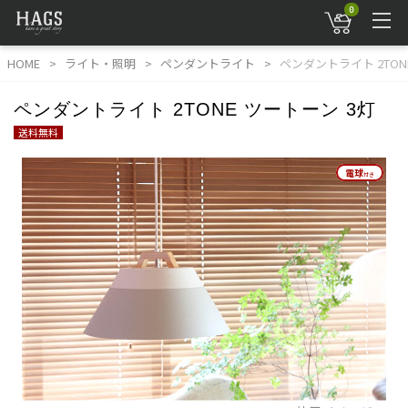
0
HOME
ライト・照明
ペンダントライト
ペンダントライト 2TON
ペンダントライト 2TONE ツートーン 3灯
送料無料
電球
電球
付き
付き