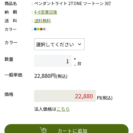
商品名
ペンダントライト 2TONE ツートーン 3灯
納 期
4-6営業日後
送 料
送料無料
カラー
カラー
数量
台
一般単価
22,880円
(税込)
価格
円(税込)
法人価格は
こちら
カートに追加