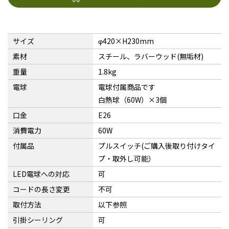
サイズ
φ420×H230mm
素材
スチール、ラバーウッド(無垢材)
重量
1.8kg
電球
電球付属商品です
白熱球（60W）×3個
口金
E26
消費電力
60W
付属品
プルスイッチ(ご購入後取り付けタイ
プ・取外し可能）
LED電球への対応
可
コードの長さ変更
不可
取付方法
以下参照
引掛シーリング
可