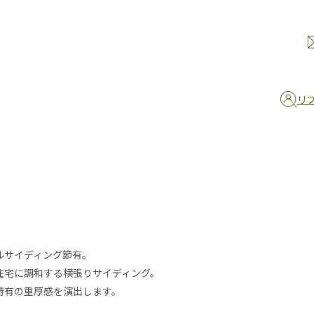
リ
ルサイディング節有。
住宅に調和する横張りサイディング。
特有の重厚感を演出します。