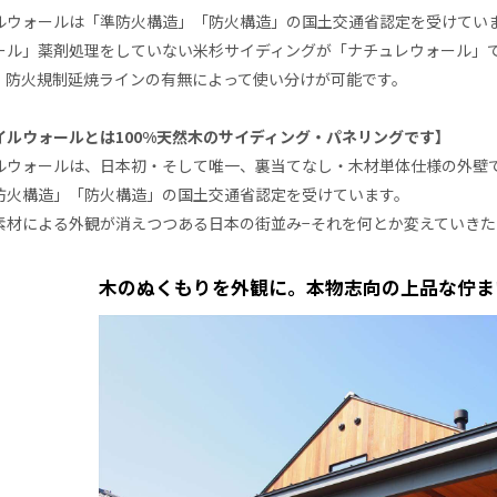
ルウォールは「準防火構造」「防火構造」の国土交通省認定を受けてい
ール」薬剤処理をしていない米杉サイディングが「ナチュレウォール」
。防火規制延焼ラインの有無によって使い分けが可能です。
イルウォールとは100%天然木のサイディング・パネリングです】
ルウォールは、日本初・そして唯一、裏当てなし・木材単体仕様の外壁
防火構造」「防火構造」の国土交通省認定を受けています。
素材による外観が消えつつある日本の街並み−それを何とか変えていき
木のぬくもりを外観に。本物志向の上品な佇ま