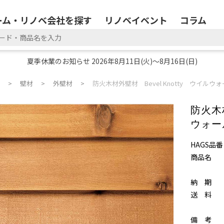
ーム・リノベ会社を探す
リノベイベント
コラム
夏季休業のお知らせ 2026年8月11日(火)～8月16日(日)
壁材
外壁材
防火木材外壁材 Bevel Knotty ウイル
防火木材
ウォー
HAGS品番
商品名
納 期
送 料
備 考