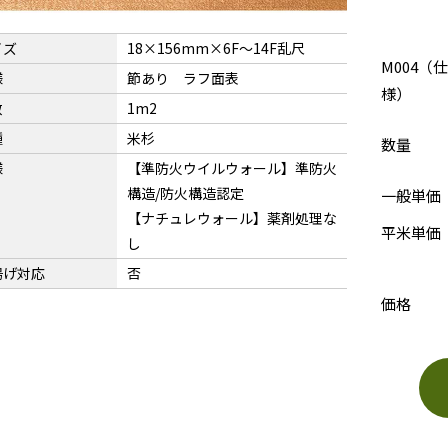
イズ
18×156mm×6F〜14F乱尺
M004（仕
様
節あり ラフ面表
様）
数
1m2
種
米杉
数量
様
【準防火ウイルウォール】準防火
構造/防火構造認定
一般単価
【ナチュレウォール】薬剤処理な
平米単価
し
揚げ対応
否
価格