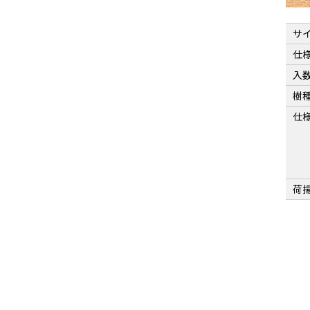
サ
仕
入
樹
仕
荷