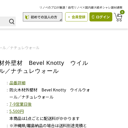
リノベのプロが厳選！自宅リノベ×国内最大級オシャレ建材通販
0
会員登録
ログイン
ウォール／ナチュレウォール
外壁材 Bevel Knotty ウイル
ル／ナチュレウォール
品番詳細
防火木材外壁材 Bevel Knotty ウイルウォ
ール／ナチュレウォール
7-9営業日後
5,500円
本商品は1点ごとに配送料がかかります
※沖縄県/離島納品の場合は送料別途見積と