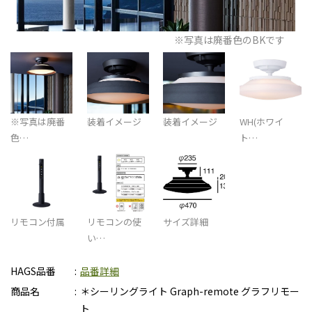
※写真は廃番色のBKです
※写真は廃番
装着イメージ
装着イメージ
WH(ホワイ
色…
ト…
リモコン付属
リモコンの使
サイズ詳細
い…
HAGS品番
品番詳細
商品名
＊シーリングライト Graph-remote グラフリモー
ト