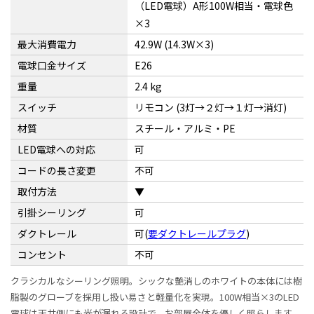
（LED電球）A形100W相当・電球色
×3
最大消費電力
42.9W (14.3W×3)
電球口金サイズ
E26
重量
2.4 kg
スイッチ
リモコン (3灯→２灯→１灯→消灯)
材質
スチール・アルミ・PE
LED電球への対応
可
コードの長さ変更
不可
取付方法
▼
引掛シーリング
可
ダクトレール
可(
要ダクトレールプラグ
)
コンセント
不可
クラシカルなシーリング照明。シックな艶消しのホワイトの本体には樹
脂製のグローブを採用し扱い易さと軽量化を実現。100W相当×3のLED
電球は天井側にも光が漏れる設計で、お部屋全体を優しく照らします。