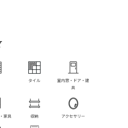
Y
タイル
室内窓・ドア・建
具
・家具
収納
アクセサリー