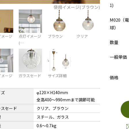
1)
使用イメージ(ブラウン)
M020（電
球）
イメージ
点灯イメージ
ブラウン
クリア
数量
(…
一般単価
イメージ
ガラスセード
サイズ詳細
価格
イズ
φ120×H140mm
全高400〜990mmまで調節可能
ラスセード
クリア、ブラウン
材
スチール、ガラス
量
0.6〜0.7kg