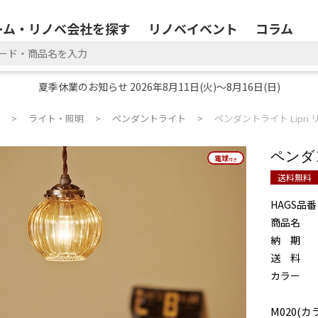
ーム・リノベ会社を探す
リノベイベント
コラム
夏季休業のお知らせ 2026年8月11日(火)～8月16日(日)
ライト・照明
ペンダントライト
ペンダントライト Lipri 
ペンダン
電球
電球
付き
付き
送料無料
HAGS品番
商品名
納 期
送 料
カラー
M020(カ