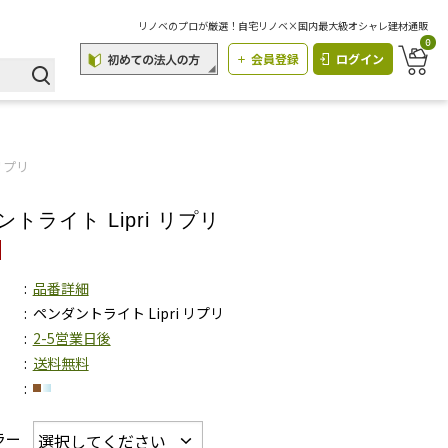
リノベのプロが厳選！自宅リノベ×国内最大級オシャレ建材通販
0
会員登録
ログイン
リプリ
トライト Lipri リプリ
品番詳細
ペンダントライト Lipri リプリ
2-5営業日後
送料無料
ラー