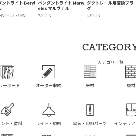
ントライト Beryl
ペンダントライト Marw
ダクトレール用変換プラ
ル
eles マルヴェル
グ
6円 ～ 12,716円
9,856円
1,650円
CATEGOR
カテゴリ一覧
リーボード
オーダー収納
床材
壁材
イント・塗料
ライト・照明
電気・照明パーツ
インテリア