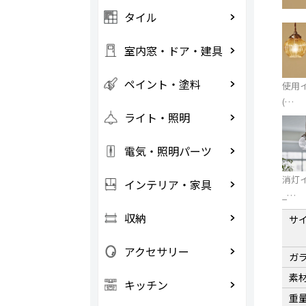
タイル
室内窓・ドア・建具
ペイント・塗料
使用
(…
ライト・照明
電気・照明パーツ
消灯
インテリア・家具
_…
収納
サ
アクセサリー
ガ
素
キッチン
重