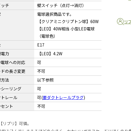
イッチ
壁スイッチ（点灯→消灯）
球
電球選択商品です。
【クリアミニクリプトン球】60W
リ
【LED】40W相当 小型LED電球
（電球色）
金
E17
費電力
【LED】4.2W
D電球への対応
可
ードの長さ変更
不可
付方法
以下参照
掛シーリング
可
クトレール
可(
要ダクトレールプラグ
)
ンセント
不可
ri【リプリ】可憐。
で包み込んでしまえるほどの小さく、かわいいガラスセードにほんのり