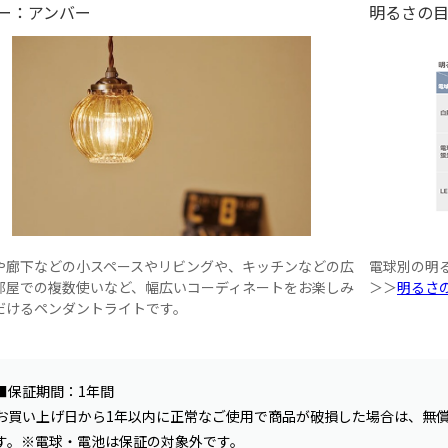
ー：アンバー
明るさの
や廊下などの小スペースやリビングや、キッチンなどの広
電球別の明
部屋での複数使いなど、幅広いコーディネートをお楽しみ
＞＞
明るさ
だけるペンダントライトです。
■保証期間：1年間
お買い上げ日から1年以内に正常なご使用で商品が破損した場合は、無
す。※電球・電池は保証の対象外です。