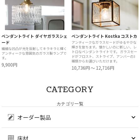
ペンダントライト ダイヤガラスシェ
ペンダントライト Kostka コストカ
ード
アンティークなガラスセードがゆるやかな
輝きを放ちます。懐かしいのに新しい、レ
繊細な凹凸が光を反射してキラキラと輝く
トロなペンダントライトです。 ガラスセー
アンティークな雰囲気のガラス製ランプで
ドがフロスト、ストライプ、アンバーの3
す。
種類からお選びいただけます。
9,900円
10,736円 ～ 12,716円
CATEGORY
カテゴリ一覧
オーダー製品
床材