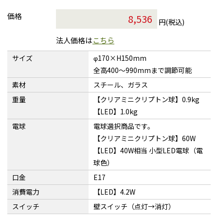
価格
円(税込)
法人価格は
こちら
サイズ
φ170×H150mm
全高400〜990mmまで調節可能
素材
スチール、ガラス
重量
【クリアミニクリプトン球】0.9kg
【LED】1.0kg
電球
電球選択商品です。
【クリアミニクリプトン球】60W
【LED】40W相当 小型LED電球（電
球色）
口金
E17
消費電力
【LED】4.2W
スイッチ
壁スイッチ（点灯→消灯）