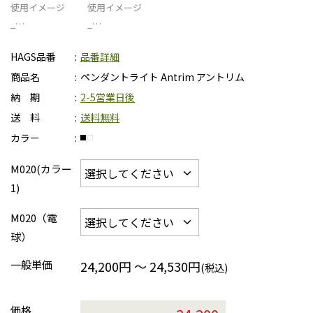
使用イメージ
使用イメージ
_…
_…
HAGS品番
品番詳細
商品名
ペンダントライト Antrim アントリム
納 期
2-5営業日後
送 料
送料無料
カラー
M020(カラー
1)
M020（電
球）
一般単価
24,200円 ～ 24,530円
(税込)
価格