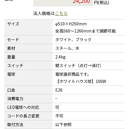
円(税込)
法人価格は
こちら
サイズ
φ510×H250mm
全高560〜1260mmまで調節可能
セード
ホワイト、ブラック
素材
スチール、木
重量
2.4kg
スイッチ
壁スイッチ（点灯→消灯）
電球
電球選択商品です。
【ホワイトハウス球】100W
口金
E26
消費電力
−
LED電球への対応
可
コードの長さ変更
不可
取付方法
以下参照