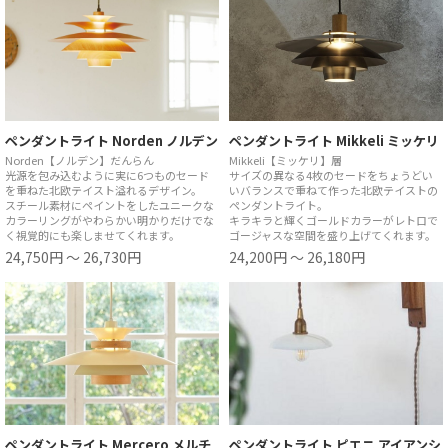
ペンダントライト Norden ノルデン
ペンダントライト Mikkeli ミッケリ
Norden【ノルデン】だんらん
Mikkeli【ミッケリ】層
光源を包み込むように実に6つものセード
サイズの異なる4枚のセードをちょうどい
を重ねた北欧テイスト溢れるデザイン。
いバランスで重ねて作った北欧テイストの
スチール素材にペイントをしたユニークな
ペンダントライト。
カラーリングがやわらかい明かりだけでな
キラキラと輝くゴールドカラーがレトロで
く視覚的にも楽しませてくれます。
ゴージャスな空間を盛り上げてくれます。
24,750円 ～ 26,730円
24,200円 ～ 26,180円
ペンダントライト Mercero メルチ
ペンダントライト ピエニ アイアンシ