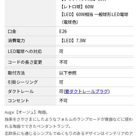
【レトロ球】60W
【LED】60W相当 一般球形LED電球
（電球色）
口金
E26
消費電力
【LED】7.3W
LED電球への対応
可
コードの長さ変更
不可
取付方法
以下参照
引掛シーリング
可
ダクトレール
可(
要ダクトレールプラグ
)
コンセント
不可
Auge【オージュ】陶器。
独楽をさかさまにしたようなフォルムのランプセードが食器などに使わ
れる陶器でできたペンダントランプ。
北欧系にも通じるシンプルでぬくもりのあるデザインはインテリアのア