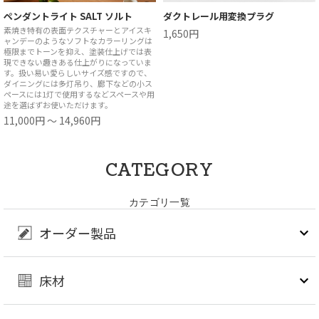
ペンダントライト SALT ソルト
ダクトレール用変換プラグ
素焼き特有の表面テクスチャーとアイスキ
1,650円
ャンデーのようなソフトなカラーリングは
極限までトーンを抑え、塗装仕上げでは表
現できない趣きある仕上がりになっていま
す。扱い易い愛らしいサイズ感ですので、
ダイニングには多灯吊り、廊下などの小ス
ペースには1灯で使用するなどスペースや用
途を選ばずお使いただけます。
11,000円 ～ 14,960円
CATEGORY
カテゴリ一覧
オーダー製品
床材