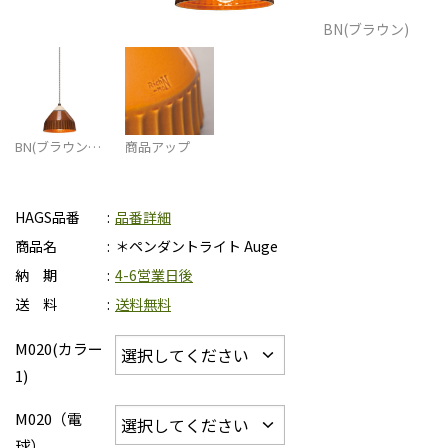
BN(ブラウン)
BN(ブラウン…
商品アップ
HAGS品番
品番詳細
商品名
＊ペンダントライト Auge
納 期
4-6営業日後
送 料
送料無料
M020(カラー
1)
M020（電
球）