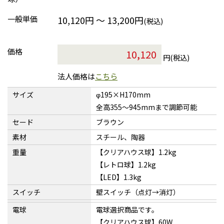
一般単価
10,120円 ～ 13,200円
(税込)
価格
円(税込)
法人価格は
こちら
サイズ
φ195×H170mm
全高355〜945mmまで調節可能
セード
ブラウン
素材
スチール、陶器
重量
【クリアハウス球】1.2kg
【レトロ球】1.2kg
【LED】1.3kg
スイッチ
壁スイッチ（点灯→消灯）
電球
電球選択商品です。
【クリアハウス球】60W