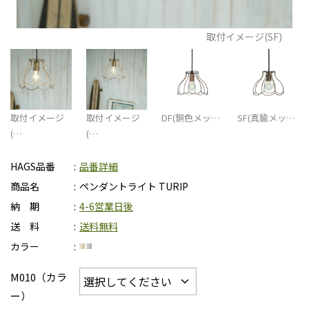
取付イメージ(SF)
取付イメージ
取付イメージ
DF(銅色メッ…
SF(真鍮メッ…
(…
(…
HAGS品番
品番詳細
商品名
ペンダントライト TURIP
納 期
4-6営業日後
送 料
送料無料
カラー
M010（カラ
ー）