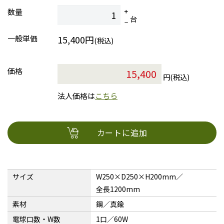
数量
台
一般単価
15,400円
(税込)
価格
円(税込)
法人価格は
こちら
カートに追加
サイズ
W250×D250×H200mm／
全長1200mm
素材
鋼／真鍮
電球口数・W数
1口／60W