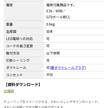
電球
電球付属商品です。
E26／60W／
G70ボール球CL
重量
0.6kg
生産国
日本
LED電球への対応
可
コードの長さ変更
可
取付方法
以下参照
引掛シーリング
可
ダクトレール
可(
要ダクトレールプラグ
)
コンセント
不可
【資料ダウンロード】
仕様図
チューリップをイメージさせる、かわいらしいデザインのシェード。
きれいな溶接に日本の職人の技が光ります。